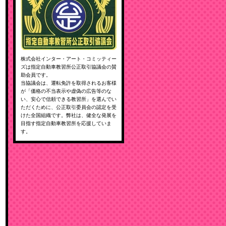
株式会社インター・アート・コミッティー
ズは指定自動車教習所公正取引協議会の賛
助会員です。
当協議会は、運転免許を取得されるお客様
が「価格の不当表示や虚偽の広告等のな
い、安心で信頼できる教習所」を選んでい
ただくために、公正取引委員会の認定を受
けた全国組織です。弊社は、健全な発展を
目指す指定自動車教習所を応援していま
す。