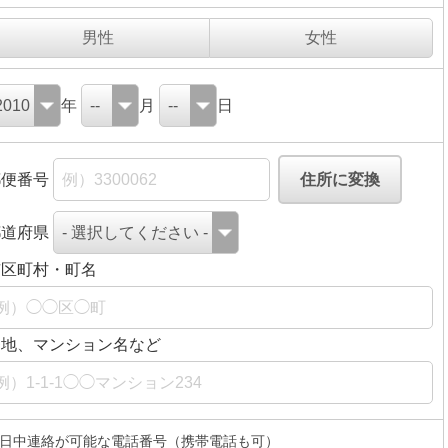
男性
女性
年
月
日
郵便番号
都道府県
市区町村・町名
番地、マンション名など
日中連絡が可能な電話番号（携帯電話も可）