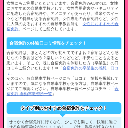
女性にもご利用いただいています。合宿免許WAO!!では、女性
におすすめの自動車学校として、女性専用宿舎やセキュリティ
に配慮した合宿免許や、アメニティがあったり、温泉やスイー
ツなどの特典がある合宿免許、女性専用の合宿免許など、女性
に人気のあるおすすめの自動車教習所を「
女性におすすめの合
宿免許
」ページにてご紹介しています。
合宿免許の体験口コミ情報をチェック！
合宿免許は、ほとんどの方が初めてですよね？宿泊はどんな感
じなの？教習はどう？楽しい？などなど、不安なこともあると
思います。そこで、既に合宿免許を体験した方（卒業生）の口
コミをご紹介いたします！⇒「
合宿免許の卒業生の感想・口コ
ミ
」
そのほか、各自動車学校ページにも「口コミ」情報を掲載して
いますので、気になる自動車学校がある方は、自動車学校ペー
ジにてご確認ください。自動車学校一覧ページはコチラ⇒「
合
宿免許-自動車教習所一覧
」
タイプ別のおすすめ合宿免許をチェック！
せっかく合宿免許に行くなら、少しでも楽しく、快適に過ご
せる自動車学校がおすすすめ！ここでは、温泉が好きな方に