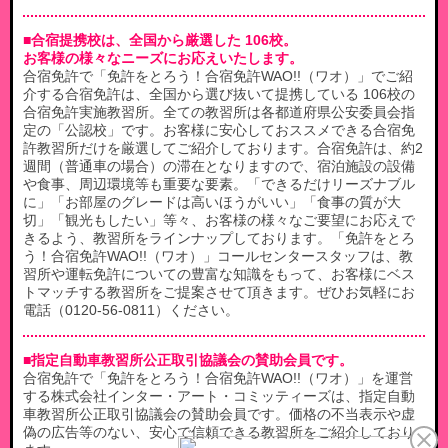
■合宿提携校は、全国から厳選した 106校。
お客様の様々なニーズにお応えいたします。
合宿免許で「免許をとろう！合宿免許WAO!!（ワオ）」でご紹
介する合宿免許は、全国から選び抜いて提携している 106校の
合宿免許実施教習所。全ての教習所は各都道府県公安委員会指
定の「公認校」です。お客様に安心しておススメできる合宿免
許教習所だけを厳選してご紹介しております。合宿免許は、約2
週間（普通車の場合）の滞在となりますので、宿泊施設の設備
や食事、周辺環境等も重要な要素。「できるだけリーズナブル
に」「お部屋のグレードは高いほうがいい」「食事の質が大
切」「観光もしたい」等々、お客様の様々なご要望にお応えで
きるよう、教習所をラインナップしております。「免許をとろ
う！合宿免許WAO!!（ワオ）」コールセンタースタッフは、教
習所や運転免許についての豊富な知識をもって、お客様にベス
トマッチする教習所をご提案させて頂きます。ぜひお気軽にお
電話（0120-56-0811）ください。
■指定自動車教習所公正取引協議会の賛助会員です。
合宿免許で「免許をとろう！合宿免許WAO!!（ワオ）」を運営
する株式会社インター・アート・コミッティーズは、指定自動
車教習所公正取引協議会の賛助会員です。価格の不当表示や虚
偽の広告等のない、安心で信頼できる教習所をご紹介しており