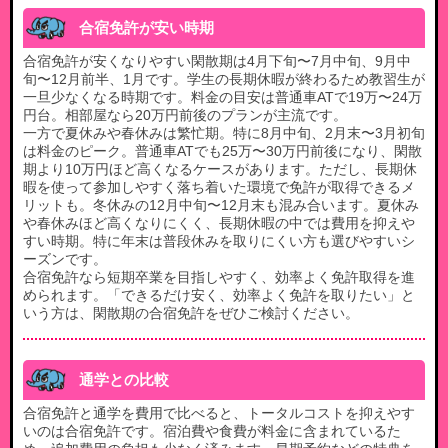
合宿免許が安い時期
合宿免許が安くなりやすい閑散期は4月下旬〜7月中旬、9月中
旬〜12月前半、1月です。学生の長期休暇が終わるため教習生が
一旦少なくなる時期です。料金の目安は普通車ATで19万〜24万
円台。相部屋なら20万円前後のプランが主流です。
一方で夏休みや春休みは繁忙期。特に8月中旬、2月末〜3月初旬
は料金のピーク。普通車ATでも25万〜30万円前後になり、閑散
期より10万円ほど高くなるケースがあります。ただし、長期休
暇を使って参加しやすく落ち着いた環境で免許が取得できるメ
リットも。冬休みの12月中旬〜12月末も混み合います。夏休み
や春休みほど高くなりにくく、長期休暇の中では費用を抑えや
すい時期。特に年末は普段休みを取りにくい方も選びやすいシ
ーズンです。
合宿免許なら短期卒業を目指しやすく、効率よく免許取得を進
められます。「できるだけ安く、効率よく免許を取りたい」と
いう方は、閑散期の合宿免許をぜひご検討ください。
通学との比較
合宿免許と通学を費用で比べると、トータルコストを抑えやす
いのは合宿免許です。宿泊費や食費が料金に含まれているた