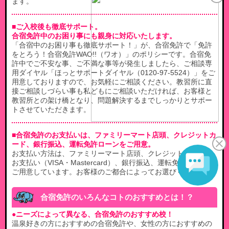
ます。
■ご入校後も徹底サポート。
合宿免許中のお困り事にも親身に対応いたします。
「合宿中のお困り事も徹底サポート！」が、合宿免許で「免許
をとろう！合宿免許WAO!!（ワオ）」のポリシーです。合宿免
許中でご不安な事、ご不満な事等が発生しましたら、ご相談専
用ダイヤル「ほっとサポートダイヤル（0120-97-5524）」をご
用意しておりますので、お気軽にご相談ください。教習所に直
接ご相談しづらい事も私どもにご相談いただければ、お客様と
教習所との架け橋となり、問題解決するまでしっかりとサポー
トさせていただきます。
■合宿免許のお支払いは、ファミリーマート店頭、クレジットカ
ード、銀行振込、運転免許ローンをご用意。
お支払い方法は、ファミリーマート店頭、クレジットカードで
お支払い（VISA・Mastercard）、銀行振込、運転免許ローンを
ご用意しています。お客様のご都合によってお選びください。
合宿免許のいろんなコトのおすすめとは！？
●ニーズによって異なる、合宿免許のおすすめ校！
温泉好きの方におすすめの合宿免許や、女性の方におすすめの