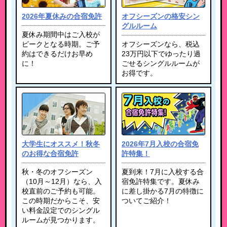
2026年夏休みの合宿免許
オフシーズンの格安シン
グルルーム
夏休み期間中はご入校が
ピークとなる時期。ご予
オフシーズンなら、税込
約はできるだけお早め
23万円以下でゆったり過
に！
ごせるシングルルームが
お得です。
大学生にオススメ！秋冬
2026年7月入校の合宿免
のお得な合宿免許
許特集！
秋・冬のオフシーズン
夏到来！7月に入校する合
（10月～12月）なら、入
宿免許特集です。夏休み
校直前のご予約も可能。
に差し掛かる7月の特徴に
この時期だからこそ、安
ついてご紹介！
い料金設定でのシングル
ルームが見つかります。