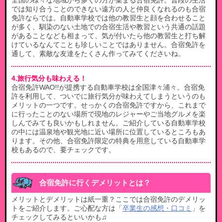
全国の様々な地域から多くの方が集まる合宿免許。普段の生活
では知り合うことのできない遠方の人と仲良くなれるのも合宿
免許ならでは。自動車学校では他の教習生と顔を合わせること
が多く、馴染のない土地での合宿生活や教習という共通の話題
があることなども相まって、気が付いたら他の教習生と打ち解
けているなんてことも珍しいことではありません。合宿免許を
通して、素敵な友達をたくさん作ってみてくださいね。
4.旅行気分も味わえる！
合宿免許WAO!!が提携する自動車学校は全国津々浦々。合宿免
許を利用して、ついでに旅行気分が味わえてしまうというのも
メリットの一つです。せっかくの合宿免許ですから、これまで
に行ったことのない場所で現地のレジャーやご当地グルメを楽
しんでみても良いかもしれません。ご紹介している自動車学校
の中には温泉地や観光地に近い場所に位置しているところもあ
ります。その他、合宿免許限定の特典を用意している自動車学
校もあるので、要チェックです。
合宿免許に行くデメリットとは？
メリットとデメリットは紙一重？ここでは合宿免許のデメリッ
トをご紹介します。ご心配な方は「
卒業生の感想・口コミ
」を
チェックしてみるといいかも♫