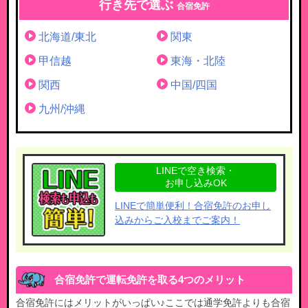
行き先で選ぶ
合宿免許
北海道/東北
関東
甲信越
東海・北陸
関西
中国/四国
九州/沖縄
LINEで空き検索・
お申し込みOK
LINEで簡単便利！合宿免許のお申し
込みからご入校までご案内！
合宿免許で運転免許を取る4つのメリット
合宿免許にはメリットがいっぱい♪ここでは通学免許よりも合宿