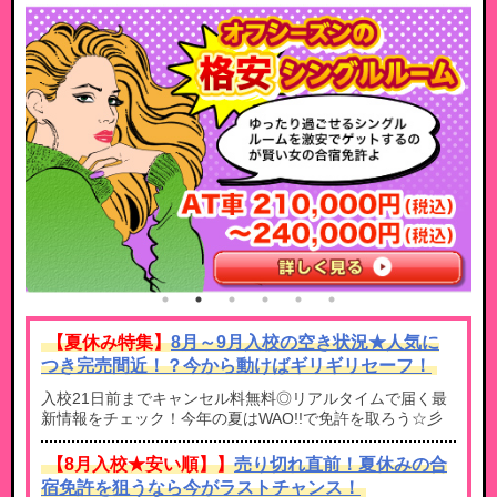
【夏休み特集】
8月～9月入校の空き状況★人気に
つき完売間近！？今から動けばギリギリセーフ！
入校21日前までキャンセル料無料◎リアルタイムで届く最
新情報をチェック！今年の夏はWAO!!で免許を取ろう☆彡
【8月入校★安い順】】
売り切れ直前！夏休みの合
宿免許を狙うなら今がラストチャンス！