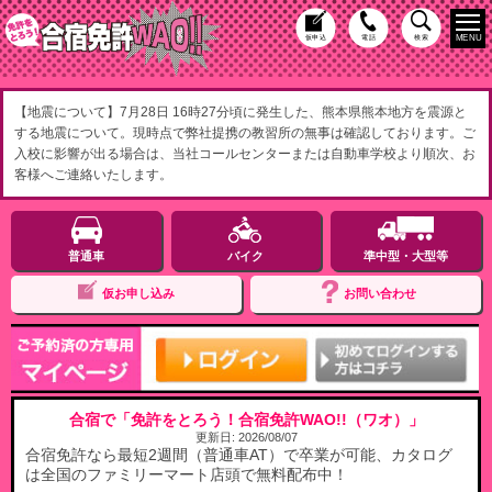
MENU
仮申込
電話
検索
【地震について】7月28日 16時27分頃に発生した、熊本県熊本地方を震源と
する地震について。現時点で弊社提携の教習所の無事は確認しております。ご
入校に影響が出る場合は、当社コールセンターまたは自動車学校より順次、お
客様へご連絡いたします。
普通車
バイク
準中型・大型等
仮お申し込み
お問い合わせ
合宿で「免許をとろう！合宿免許WAO!!（ワオ）」
更新日:
2026/08/07
合宿免許なら最短2週間（普通車AT）で卒業が可能、カタログ
は全国のファミリーマート店頭で無料配布中！