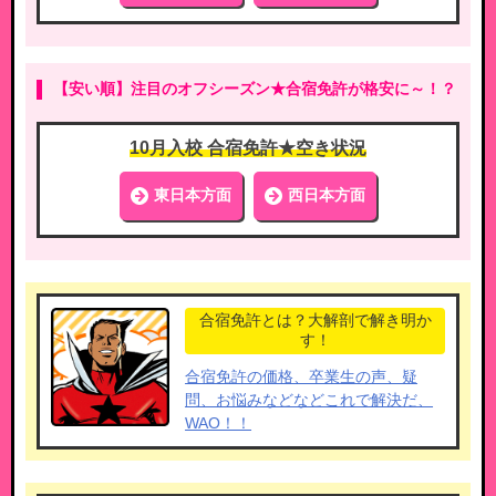
【安い順】注目のオフシーズン★合宿免許が格安に～！？
10月入校 合宿免許★空き状況
東日本方面
西日本方面
合宿免許とは？大解剖で解き明か
す！
合宿免許の価格、卒業生の声、疑
問、お悩みなどなどこれで解決だ、
WAO！！