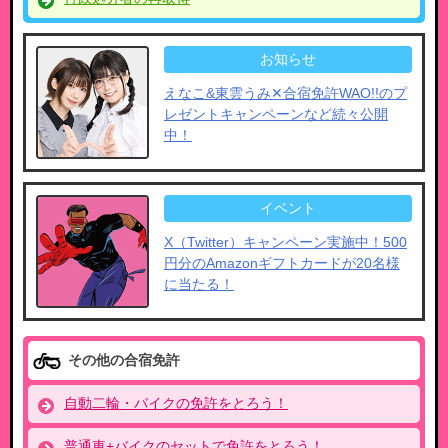
お知らせ
えなこ&東雲うみ✕合宿免許WAO!!のプ
レゼントキャンペーンなど​続々公開
中！
イベント
X（Twitter）キャンペーン実施中！500
円分のAmazonギフトカードが20名様
に当たる！
その他の合宿免許
自動二輪・バイクの免許をとろう！
普通車+バイクのセットで免許をとろう！