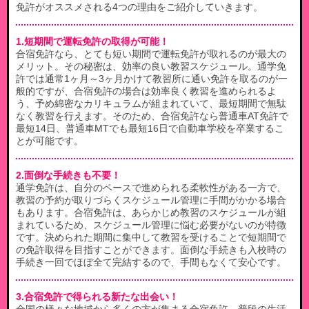
免許がオススメされる4つの理由をご紹介していきます。
1.短期間で運転免許の取得が可能！
合宿免許なら、とても短い期間で運転免許が取れるのが最大の
メリット。その秘密は、効率の良い教習スケジュール。通学免
許では通常1ヶ月～3ヶ月かけて教習所に通い免許を取るのが一
般的ですが、合宿免許の場合は効率良く教習を進められるよ
う、予め綿密なカリキュラムが組まれていて、最短期間で無駄
なく教習を行えます。そのため、合宿免許なら普通車AT免許で
最短14日、普通車MTでも最短16日で自動車学校を卒業するこ
とが可能です。
2.面倒な手続きも不要！
通学免許は、自分のペースで進められる柔軟性がある一方で、
教習の予約が取りづらくスケジュール管理に手間がかかる場合
もあります。合宿免許は、あらかじめ教習のスケジュールが組
まれているため、スケジュール管理に悩む必要がないのが特徴
です。決められた期間に集中して教習を受けることで短期間で
の免許取得を目指すことができます。面倒な手続きも入校時の
手続き一回でほぼ全て完結するので、手間もなくて安心です。
3.合宿免許で得られる新たな出会い！