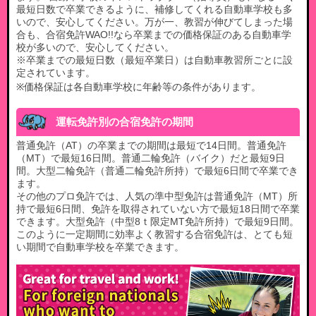
最短日数で卒業できるように、補修してくれる自動車学校も多
いので、安心してください。万が一、教習が伸びてしまった場
合も、合宿免許WAO!!なら卒業までの価格保証のある自動車学
校が多いので、安心してください。​
※卒業までの最短日数（最短卒業日）は自動車教習所ごとに設
定されています。​
※価格保証は各自動車学校に年齢等の条件があります。
運転免許別の合宿免許の期間
普通免許（AT）の卒業までの期間は最短で14日間。普通免許
（MT）で最短16日間。普通二輪免許（バイク）だと最短9日
間。大型二輪免許（普通二輪免許所持）で最短6日間で卒業でき
ます。
その他のプロ免許では、人気の準中型免許は普通免許（MT）所
持で最短6日間、免許を取得されていない方で最短18日間で卒業
できます。大型免許（中型8ｔ限定MT免許所持）で最短9日間。
このように一定期間に効率よく教習する合宿免許は、とても短
い期間で自動車学校を卒業できます。