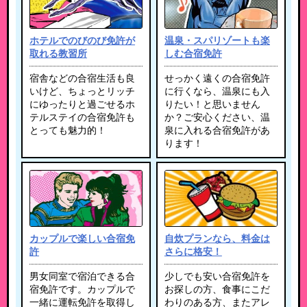
ホテルでのびのび免許が
温泉・スパリゾートも楽
取れる教習所
しむ合宿免許
宿舎などの合宿生活も良
せっかく遠くの合宿免許
いけど、ちょっとリッチ
に行くなら、温泉にも入
にゆったりと過ごせるホ
りたい！と思いません
テルステイの合宿免許も
か？ご安心ください、温
とっても魅力的！
泉に入れる合宿免許があ
ります！
カップルで楽しい合宿免
自炊プランなら、料金は
許
さらに格安！
男女同室で宿泊できる合
少しでも安い合宿免許を
宿免許です。カップルで
お探しの方、食事にこだ
一緒に運転免許を取得し
わりのある方、またアレ