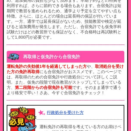
め、追加費用の負担も少なく済みます。早期予約などの特典を
利用すれば、さらに節約できる場合もあります。合宿免許は短
期間で教習を進められるため、通学より予定を立てやすい点も
特徴。さらに、ほとんどの場合は延長時の保証が付いていま
す。一方、通学では延長保証がないため、技能教習や検定が延
びると追加費用が発生します。ただし、合宿免許でも仮免学科
試験だけはどの教習所でも保証がなく、不合格時は再試験料と
して1,800円が必要です。
再取得と仮免許から合宿免許
運転免許の失効後1年を経過してしまった方
や、
取消処分を受け
た方の免許再取得
にも合宿免許がおススメです。このページで
は、再取得のための合宿免許や行政処分について詳しくご説
明。また、仮免の段階で現在教習がストップしてしまっている
方、
第二段階からの合宿免許も可能
です。そのまま通学で通う
より格安で早い！さあ、今すぐ合宿免許をチェック！
行政処分を受けた方
運転免許の再取得を考えている方のお助けペ