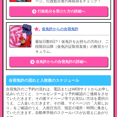
ージ。行政処分者の再取得をチェック！
行政処分を受けた方の詳細へ
仮免許からの合宿免許
最短日数8日?！仮免許をお持ちの方向け、二
段階目以降（仮免許証取得直後）の教習カリ
キュラム。
仮免許からの合宿免許の詳細へ
合宿免許の流れと入校後のスケジュール
合宿免許のご予約の流れは、電話またはWEBサイトからお申し
込みいただくと、コールセンターより予約確認のご連絡をさせ
ていただきます。その後マイページ等でお支払い方法を選択の
うえ、ご入金いただきます。その後、マイページの「入校しお
り」をご確認のうえ、入校日当日、指定の場所・時間に集合し
ていただきます。自動車学校のスクールバスがお迎えにあがり