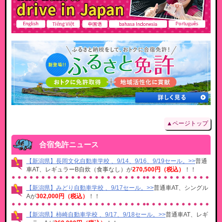
▲ページトップ
合宿免許ニュース
【新潟県】長岡文化自動車学校 、9/14、9/16、9/19セール。>>
普通
車AT、レギュラーB自炊（食事なし）が
270,500円（税込）
！！
【新潟県】みどり自動車学校 、9/17セール。>>
普通車AT、シングル
Aが
302,000円（税込）
！！
【新潟県】柿崎自動車学校 、9/17、9/18セール。>>
普通車AT、レギ