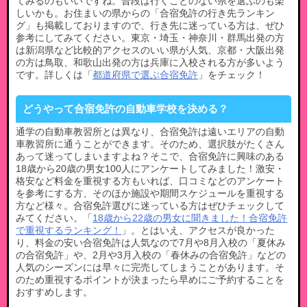
てみるのもいいですね。普段は行くことのない県を選ぶのも楽
しいかも。お住まいの県からの「合宿免許の行き先ランキン
グ」も掲載しておりますので、行き先に迷っている方は、ぜひ
参考にしてみてください。東京・埼玉・神奈川・群馬出発の方
は新潟県など比較的アクセスのいい県が人気、京都・大阪出発
の方は鳥取、和歌山出発の方は兵庫に入校される方が多いよう
です。詳しくは「
都道府県で選ぶ合宿免許
」をチェック！
どうやって合宿免許の自動車学校を決める？
通学の自動車教習所とは異なり、合宿免許は遠いエリアの自動
車教習所に通うことができます。そのため、選択肢がたくさん
あって迷ってしまいますよね？そこで、合宿免許に興味のある
18歳から20歳の男女100人にアンケートしてみました！激安・
格安など料金を重視する方もいれば、口コミなどのアンケート
を参考にする方、そのほか施設や期間スケジュールを重視する
方など様々。合宿免許選びに迷っている方はぜひチェックして
みてください。「
18歳から22歳の男女に聞きました！合宿免許
で重視するランキング！
」。とはいえ、アクセスが良かった
り、料金の安い合宿免許は人気なので7月や8月入校の「夏休み
の合宿免許」や、2月や3月入校の「春休みの合宿免許」などの
人気のシーズンには早々に完売してしまうことがあります。そ
のため重視するポイントが決まったら早めにご予約することを
おすすめします。