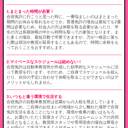
1.まとまった時間が必要！
合宿免許に行こうと思った時に、一番悩ましいのはまとまった
期間のお休みを取れるかどうか。普通免許の場合は最短でも2週
間は必要なため、社会人の方は休暇を取る必要があったり、学
生の方は長期休暇の中から時間を取っての参加となります。ま
た多くの場合、最短日数で卒業できますが、万が一検定に落ち
た際は宿泊や教習が延長することもあるので、時間に余裕をも
っておくことをおすすめします。
2.マイペースなスケジュールは組めない！
合宿免許は自動車教習所が作成した効率的なスケジュールに沿
って教習を行います。そのため、ご自身でスケジュールを組ん
だり、自分の予定に合わせて休暇を取ることができないのはデ
メリットかもしれません。
3.いつもと違う環境で生活する
合宿免許の自動車教習所は近隣からの入校を禁止しています。
そのため、ご自身のお住まいの地域から少し離れた場所で合宿
免許生活を送ることになります。環境や食事の違いはもちろ
ん、お選びいただく部屋タイプによってはルームシェアの共同
生活となることも。教習所スタッフや専用宿舎の場合は寮母さ
んが安心して生活できるようサポートしてくれますが、ホーム