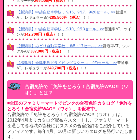
ュラーAが
269,000円（税込）
！！
【新潟県】中越自動車学校 、9/15、9/17、9/20セール。>>
普通車
AT、レギュラーBが
285,500円（税込）
！！
【新潟県】中越自動車学校 、9/10、9/13セール。>>
普通車AT、ツイ
ンが
342,700円（税込）
！！
【新潟県】みどり自動車学校 、8/5・17セール。>>
普通車AT、シン
グルAが
387,000円（税込）
！！
【福島県】会津田島ドライビングスクール 、9/9セール。>>
普通車
AT、レギュラーが
249,700円（税込）
！！
合宿免許で「免許をとろう！合宿免許WAO!!（ワ
オ）」とは？
■全国のファミリーマートでピンクの合宿免許カタログ「免許を
とろう！合宿免許WAO!!（ワオ）」を配布中。
合宿免許で「免許をとろう！合宿免許WAO!!（ワオ）」は、
2012年4月よりカタログ配布をスタートし、ファミリーマート
を通して各地域の皆様におススメの合宿免許をご紹介している
メディアです。毎年4月、10月に新しいカタログを発行いたしま
す。