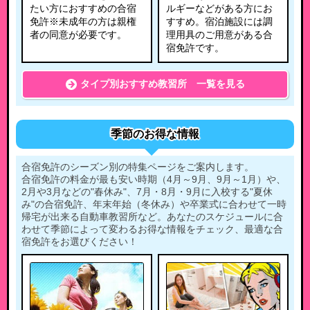
たい方におすすめの合宿
ルギーなどがある方にお
免許※未成年の方は親権
すすめ。宿泊施設には調
者の同意が必要です。
理用具のご用意がある合
宿免許です。
タイプ別おすすめ教習所 一覧を見る
季節のお得な情報
合宿免許のシーズン別の特集ページをご案内します。
合宿免許の料金が最も安い時期（4月～9月、9月～1月）や、
2月や3月などの"春休み"、7月・8月・9月に入校する"夏休
み"の合宿免許、年末年始（冬休み）や卒業式に合わせて一時
帰宅が出来る自動車教習所など。あなたのスケジュールに合
わせて季節によって変わるお得な情報をチェック、最適な合
宿免許をお選びください！