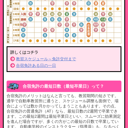
詳しくはコチラ
教習スケジュール～免許交付まで
合宿免許ある⽇の⼀⽇
合宿免許の最短日数（最短卒業日）って？​
合宿免許のメリットはなんと言っても、教習期間の短さです。
通学で自動車教習所に通うと、スケジュール調整も面倒で、場
合によっては数か月かかってしまうこともあります。その点、
合宿免許の普通免許（AT）なら、最短日数の2週間で卒業でき
ます。この最短2週間は最短卒業日といい、スムーズに効果測定
を進んだ場合ですが、多くの方がこの最短の日数で卒業してい
ます。​ 自動車学校のインストラクター（指導員）も、なるべく