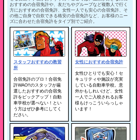
おすすめの合宿免許や、友だちやグループなど複数人で行く
方におすすめの合宿免許、女性一人でも安心の合宿免許、そ
の他ご自身で自炊できる格安の合宿免許など、お客様のニー
ズに合わせた合宿免許をタイプ別でご紹介。
スタッフおすすめの教習
女性におすすめ合宿免許
所
女性ひとりでも安心！セ
合宿免許のプロ！合宿免
キュリティや施設が充実
許WAO!!のスタッフが厳
している自動車学校。意
選したおすすめの合宿免
外かもしれいけど、女性
許をピックアップ！自動
一人でご入校されるお客
車学校が選べない！とい
様もけっこういらっしゃ
う方はぜひ参考にしてく
います！
ださい。