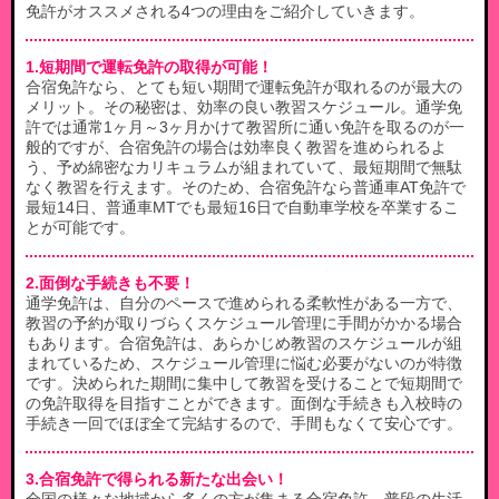
免許がオススメされる4つの理由をご紹介していきます。
1.短期間で運転免許の取得が可能！
合宿免許なら、とても短い期間で運転免許が取れるのが最大の
メリット。その秘密は、効率の良い教習スケジュール。通学免
許では通常1ヶ月～3ヶ月かけて教習所に通い免許を取るのが一
般的ですが、合宿免許の場合は効率良く教習を進められるよ
う、予め綿密なカリキュラムが組まれていて、最短期間で無駄
なく教習を行えます。そのため、合宿免許なら普通車AT免許で
最短14日、普通車MTでも最短16日で自動車学校を卒業するこ
とが可能です。
2.面倒な手続きも不要！
通学免許は、自分のペースで進められる柔軟性がある一方で、
教習の予約が取りづらくスケジュール管理に手間がかかる場合
もあります。合宿免許は、あらかじめ教習のスケジュールが組
まれているため、スケジュール管理に悩む必要がないのが特徴
です。決められた期間に集中して教習を受けることで短期間で
の免許取得を目指すことができます。面倒な手続きも入校時の
手続き一回でほぼ全て完結するので、手間もなくて安心です。
3.合宿免許で得られる新たな出会い！