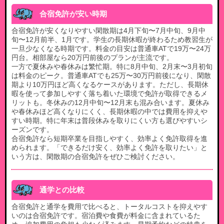
合宿免許が安い時期
合宿免許が安くなりやすい閑散期は4月下旬〜7月中旬、9月中
旬〜12月前半、1月です。学生の長期休暇が終わるため教習生が
一旦少なくなる時期です。料金の目安は普通車ATで19万〜24万
円台。相部屋なら20万円前後のプランが主流です。
一方で夏休みや春休みは繁忙期。特に8月中旬、2月末〜3月初旬
は料金のピーク。普通車ATでも25万〜30万円前後になり、閑散
期より10万円ほど高くなるケースがあります。ただし、長期休
暇を使って参加しやすく落ち着いた環境で免許が取得できるメ
リットも。冬休みの12月中旬〜12月末も混み合います。夏休み
や春休みほど高くなりにくく、長期休暇の中では費用を抑えや
すい時期。特に年末は普段休みを取りにくい方も選びやすいシ
ーズンです。
合宿免許なら短期卒業を目指しやすく、効率よく免許取得を進
められます。「できるだけ安く、効率よく免許を取りたい」と
いう方は、閑散期の合宿免許をぜひご検討ください。
通学との比較
合宿免許と通学を費用で比べると、トータルコストを抑えやす
いのは合宿免許です。宿泊費や食費が料金に含まれているた