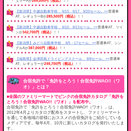
ュラーAが
269,000円（税込）
！！
【新潟県】中越自動車学校 、9/15、9/17、9/20セール。>>
普通車
AT、レギュラーBが
285,500円（税込）
！！
【新潟県】中越自動車学校 、9/10、9/13セール。>>
普通車AT、ツイ
ンが
342,700円（税込）
！！
【新潟県】みどり自動車学校 、8/5・17セール。>>
普通車AT、シン
グルAが
387,000円（税込）
！！
【福島県】会津田島ドライビングスクール 、9/9セール。>>
普通車
AT、レギュラーが
249,700円（税込）
！！
合宿免許で「免許をとろう！合宿免許WAO!!（ワ
オ）」とは？
■全国のファミリーマートでピンクの合宿免許カタログ「免許を
とろう！合宿免許WAO!!（ワオ）」を配布中。
合宿免許で「免許をとろう！合宿免許WAO!!（ワオ）」は、
2012年4月よりカタログ配布をスタートし、ファミリーマート
を通して各地域の皆様におススメの合宿免許をご紹介している
メディアです。毎年4月、10月に新しいカタログを発行いたしま
す。