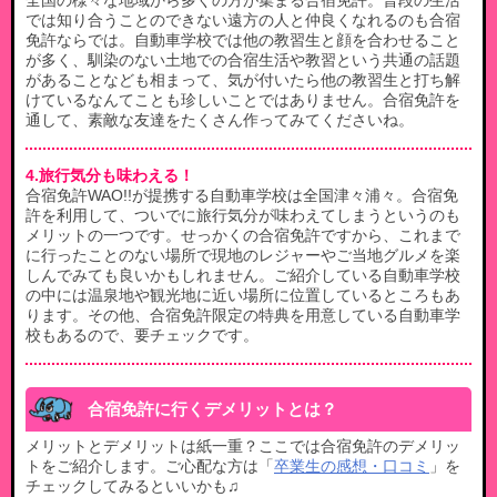
全国の様々な地域から多くの方が集まる合宿免許。普段の生活
では知り合うことのできない遠方の人と仲良くなれるのも合宿
免許ならでは。自動車学校では他の教習生と顔を合わせること
が多く、馴染のない土地での合宿生活や教習という共通の話題
があることなども相まって、気が付いたら他の教習生と打ち解
けているなんてことも珍しいことではありません。合宿免許を
通して、素敵な友達をたくさん作ってみてくださいね。
4.旅行気分も味わえる！
合宿免許WAO!!が提携する自動車学校は全国津々浦々。合宿免
許を利用して、ついでに旅行気分が味わえてしまうというのも
メリットの一つです。せっかくの合宿免許ですから、これまで
に行ったことのない場所で現地のレジャーやご当地グルメを楽
しんでみても良いかもしれません。ご紹介している自動車学校
の中には温泉地や観光地に近い場所に位置しているところもあ
ります。その他、合宿免許限定の特典を用意している自動車学
校もあるので、要チェックです。
合宿免許に行くデメリットとは？
メリットとデメリットは紙一重？ここでは合宿免許のデメリッ
トをご紹介します。ご心配な方は「
卒業生の感想・口コミ
」を
チェックしてみるといいかも♫