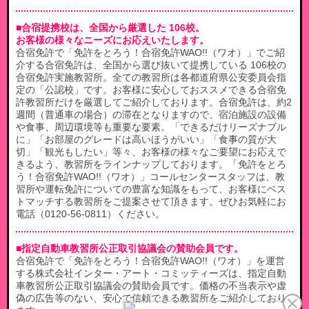
■合宿提携校は、全国から厳選した 106校。
お客様の様々なニーズにお応えいたします。
合宿免許で「免許をとろう！合宿免許WAO!!（ワオ）」でご紹
介する合宿免許は、全国から選び抜いて提携している 106校の
合宿免許実施教習所。全ての教習所は各都道府県公安委員会指
定の「公認校」です。お客様に安心しておススメできる合宿免
許教習所だけを厳選してご紹介しております。合宿免許は、約2
週間（普通車の場合）の滞在となりますので、宿泊施設の設備
や食事、周辺環境等も重要な要素。「できるだけリーズナブル
に」「お部屋のグレードは高いほうがいい」「食事の質が大
切」「観光もしたい」等々、お客様の様々なご要望にお応えで
きるよう、教習所をラインナップしております。「免許をとろ
う！合宿免許WAO!!（ワオ）」コールセンタースタッフは、教
習所や運転免許についての豊富な知識をもって、お客様にベス
トマッチする教習所をご提案させて頂きます。ぜひお気軽にお
電話（0120-56-0811）ください。
■指定自動車教習所公正取引協議会の賛助会員です。
合宿免許で「免許をとろう！合宿免許WAO!!（ワオ）」を運営
する株式会社インター・アート・コミッティーズは、指定自動
車教習所公正取引協議会の賛助会員です。価格の不当表示や虚
偽の広告等のない、安心で信頼できる教習所をご紹介しており