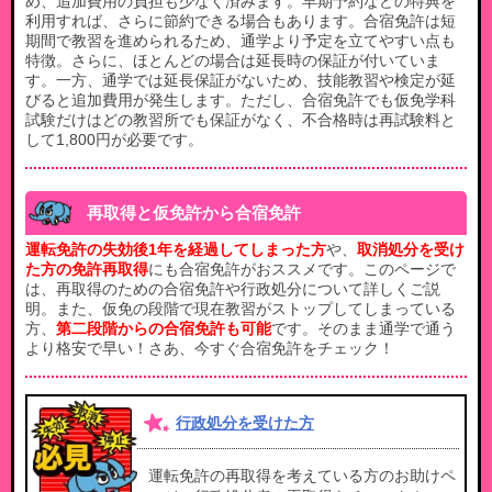
め、追加費用の負担も少なく済みます。早期予約などの特典を
利用すれば、さらに節約できる場合もあります。合宿免許は短
期間で教習を進められるため、通学より予定を立てやすい点も
特徴。さらに、ほとんどの場合は延長時の保証が付いていま
す。一方、通学では延長保証がないため、技能教習や検定が延
びると追加費用が発生します。ただし、合宿免許でも仮免学科
試験だけはどの教習所でも保証がなく、不合格時は再試験料と
して1,800円が必要です。
再取得と仮免許から合宿免許
運転免許の失効後1年を経過してしまった方
や、
取消処分を受け
た方の免許再取得
にも合宿免許がおススメです。このページで
は、再取得のための合宿免許や行政処分について詳しくご説
明。また、仮免の段階で現在教習がストップしてしまっている
方、
第二段階からの合宿免許も可能
です。そのまま通学で通う
より格安で早い！さあ、今すぐ合宿免許をチェック！
行政処分を受けた方
運転免許の再取得を考えている方のお助けペ