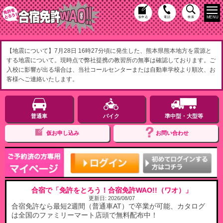
MENU
仮申込
電話
検索
【地震について】7月28日 16時27分頃に発生した、熊本県熊本地方を震源と
する地震について。現時点で弊社提携の教習所の無事は確認しております。ご
入校に影響が出る場合は、当社コールセンターまたは自動車学校より順次、お
客様へご連絡いたします。
普通車
バイク
準中型・大型等
仮お申し込み
お問い合わせ
合宿で「免許をとろう！合宿免許WAO!!（ワオ）」
更新日:
2026/08/07
合宿免許なら最短2週間（普通車AT）で卒業が可能、カタログ
は全国のファミリーマート店頭で無料配布中！