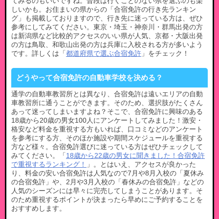
てみるのもいいですね。普段は行くことのない県を選ぶのも楽
しいかも。お住まいの県からの「合宿免許の行き先ランキン
グ」も掲載しておりますので、行き先に迷っている方は、ぜひ
参考にしてみてください。東京・埼玉・神奈川・群馬出発の方
は新潟県など比較的アクセスのいい県が人気、京都・大阪出発
の方は鳥取、和歌山出発の方は兵庫に入校される方が多いよう
です。詳しくは「
都道府県で選ぶ合宿免許
」をチェック！
どうやって合宿免許の自動車学校を決める？
通学の自動車教習所とは異なり、合宿免許は遠いエリアの自動
車教習所に通うことができます。そのため、選択肢がたくさん
あって迷ってしまいますよね？そこで、合宿免許に興味のある
18歳から20歳の男女100人にアンケートしてみました！激安・
格安など料金を重視する方もいれば、口コミなどのアンケート
を参考にする方、そのほか施設や期間スケジュールを重視する
方など様々。合宿免許選びに迷っている方はぜひチェックして
みてください。「
18歳から22歳の男女に聞きました！合宿免許
で重視するランキング！
」。とはいえ、アクセスが良かった
り、料金の安い合宿免許は人気なので7月や8月入校の「夏休み
の合宿免許」や、2月や3月入校の「春休みの合宿免許」などの
人気のシーズンには早々に完売してしまうことがあります。そ
のため重視するポイントが決まったら早めにご予約することを
おすすめします。