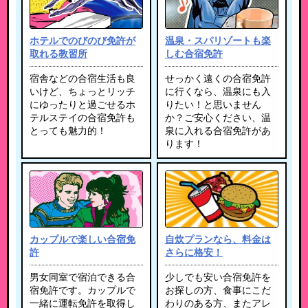
ホテルでのびのび免許が
温泉・スパリゾートも楽
取れる教習所
しむ合宿免許
宿舎などの合宿生活も良
せっかく遠くの合宿免許
いけど、ちょっとリッチ
に行くなら、温泉にも入
にゆったりと過ごせるホ
りたい！と思いません
テルステイの合宿免許も
か？ご安心ください、温
とっても魅力的！
泉に入れる合宿免許があ
ります！
カップルで楽しい合宿免
自炊プランなら、料金は
許
さらに格安！
男女同室で宿泊できる合
少しでも安い合宿免許を
宿免許です。カップルで
お探しの方、食事にこだ
一緒に運転免許を取得し
わりのある方、またアレ