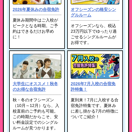
2026年夏休みの合宿免許
オフシーズンの格安シン
グルルーム
夏休み期間中はご入校が
ピークとなる時期。ご予
オフシーズンなら、税込
約はできるだけお早め
23万円以下でゆったり過
に！
ごせるシングルルームが
お得です。
大学生にオススメ！秋冬
2026年7月入校の合宿免
のお得な合宿免許
許特集！
秋・冬のオフシーズン
夏到来！7月に入校する合
（10月～12月）なら、入
宿免許特集です。夏休み
校直前のご予約も可能。
に差し掛かる7月の特徴に
この時期だからこそ、安
ついてご紹介！
い料金設定でのシングル
ルームが見つかります。