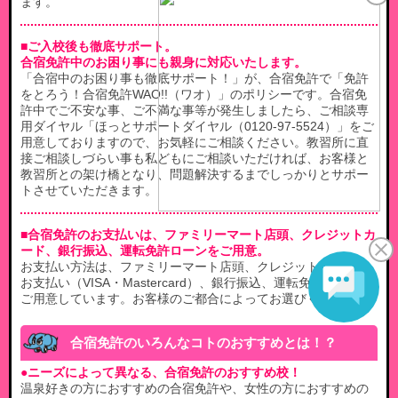
ます。
■ご入校後も徹底サポート。
合宿免許中のお困り事にも親身に対応いたします。
「合宿中のお困り事も徹底サポート！」が、合宿免許で「免許
をとろう！合宿免許WAO!!（ワオ）」のポリシーです。合宿免
許中でご不安な事、ご不満な事等が発生しましたら、ご相談専
用ダイヤル「ほっとサポートダイヤル（0120-97-5524）」をご
用意しておりますので、お気軽にご相談ください。教習所に直
接ご相談しづらい事も私どもにご相談いただければ、お客様と
教習所との架け橋となり、問題解決するまでしっかりとサポー
トさせていただきます。
■合宿免許のお支払いは、ファミリーマート店頭、クレジットカ
ード、銀行振込、運転免許ローンをご用意。
お支払い方法は、ファミリーマート店頭、クレジットカードで
お支払い（VISA・Mastercard）、銀行振込、運転免許ローンを
ご用意しています。お客様のご都合によってお選びください。
合宿免許のいろんなコトのおすすめとは！？
●ニーズによって異なる、合宿免許のおすすめ校！
温泉好きの方におすすめの合宿免許や、女性の方におすすめの