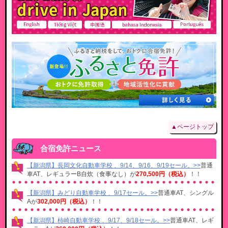
▲ページトップ
合宿免許ニュース
【新潟県】長岡文化自動車学校 、9/14、9/16、9/19セール。>>
普通
車AT、レギュラーB自炊（食事なし）が
270,500円（税込）
！！
【新潟県】みどり自動車学校 、9/17セール。>>
普通車AT、シングル
Aが
302,000円（税込）
！！
【新潟県】柿崎自動車学校 、9/17、9/18セール。>>
普通車AT、レギ