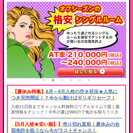
【夏休み特集】
8月～9月入校の空き状況★人気に
つき完売間近！？今から動けばギリギリセーフ！
入校21日前までキャンセル料無料◎リアルタイムで届く最
新情報をチェック！今年の夏はWAO!!で免許を取ろう☆彡
【8月入校★安い順】】
売り切れ直前！夏休みの合
宿免許を狙うなら今がラストチャンス！