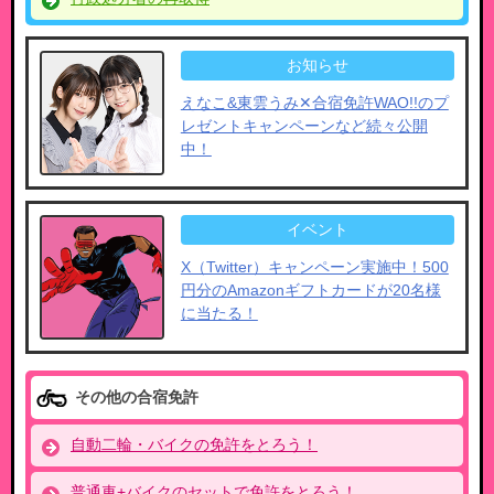
お知らせ
えなこ&東雲うみ✕合宿免許WAO!!のプ
レゼントキャンペーンなど​続々公開
中！
イベント
X（Twitter）キャンペーン実施中！500
円分のAmazonギフトカードが20名様
に当たる！
その他の合宿免許
自動二輪・バイクの免許をとろう！
普通車+バイクのセットで免許をとろう！