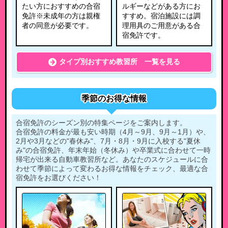
たい方におすすめの合宿
ルギーなどがある方にお
免許※未成年の方は親権
すすめ。宿泊施設には調
者の同意が必要です。
理用具のご用意がある合
宿免許です。
タイプ別おすすめ教習所 一覧を見る
季節のお得な情報
合宿免許のシーズン別の特集ページをご案内します。
合宿免許の料金が最も安い時期（4月～9月、9月～1月）や、
2月や3月などの"春休み"、7月・8月・9月に入校する"夏休
み"の合宿免許、年末年始（冬休み）や卒業式に合わせて一時
帰宅が出来る自動車教習所など。あなたのスケジュールに合
わせて季節によって変わるお得な情報をチェック、最適な合
宿免許をお選びください！