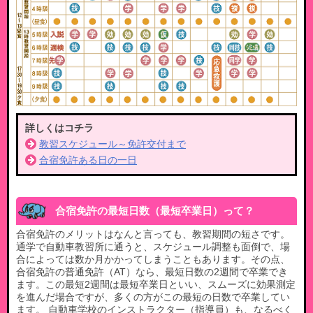
詳しくはコチラ
教習スケジュール～免許交付まで
合宿免許ある⽇の⼀⽇
合宿免許の最短日数（最短卒業日）って？​
合宿免許のメリットはなんと言っても、教習期間の短さです。
通学で自動車教習所に通うと、スケジュール調整も面倒で、場
合によっては数か月かかってしまうこともあります。その点、
合宿免許の普通免許（AT）なら、最短日数の2週間で卒業でき
ます。この最短2週間は最短卒業日といい、スムーズに効果測定
を進んだ場合ですが、多くの方がこの最短の日数で卒業してい
ます。​ 自動車学校のインストラクター（指導員）も、なるべく