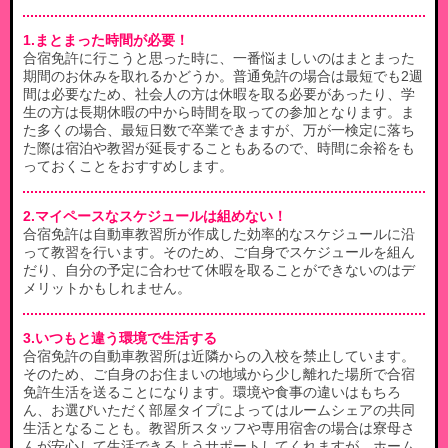
1.まとまった時間が必要！
合宿免許に行こうと思った時に、一番悩ましいのはまとまった
期間のお休みを取れるかどうか。普通免許の場合は最短でも2週
間は必要なため、社会人の方は休暇を取る必要があったり、学
生の方は長期休暇の中から時間を取っての参加となります。ま
た多くの場合、最短日数で卒業できますが、万が一検定に落ち
た際は宿泊や教習が延長することもあるので、時間に余裕をも
っておくことをおすすめします。
2.マイペースなスケジュールは組めない！
合宿免許は自動車教習所が作成した効率的なスケジュールに沿
って教習を行います。そのため、ご自身でスケジュールを組ん
だり、自分の予定に合わせて休暇を取ることができないのはデ
メリットかもしれません。
3.いつもと違う環境で生活する
合宿免許の自動車教習所は近隣からの入校を禁止しています。
そのため、ご自身のお住まいの地域から少し離れた場所で合宿
免許生活を送ることになります。環境や食事の違いはもちろ
ん、お選びいただく部屋タイプによってはルームシェアの共同
生活となることも。教習所スタッフや専用宿舎の場合は寮母さ
んが安心して生活できるようサポートしてくれますが、ホーム