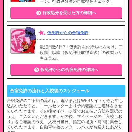
ージ。行政処分者の再取得をチェック！
行政処分を受けた方の詳細へ
仮免許からの合宿免許
最短日数8日?！仮免許をお持ちの方向け、二
段階目以降（仮免許証取得直後）の教習カリ
キュラム。
仮免許からの合宿免許の詳細へ
合宿免許の流れと入校後のスケジュール
合宿免許のご予約の流れは、電話またはWEBサイトからお申し
込みいただくと、コールセンターより予約確認のご連絡をさせ
ていただきます。その後マイページ等でお支払い方法を選択の
うえ、ご入金いただきます。その後、マイページの「入校しお
り」をご確認のうえ、入校日当日、指定の場所・時間に集合し
ていただきます。自動車学校のスクールバスがお迎えにあがり