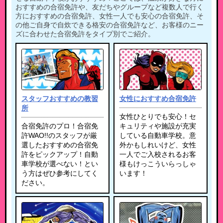
おすすめの合宿免許や、友だちやグループなど複数人で行く
方におすすめの合宿免許、女性一人でも安心の合宿免許、そ
の他ご自身で自炊できる格安の合宿免許など、お客様のニー
ズに合わせた合宿免許をタイプ別でご紹介。
スタッフおすすめの教習
女性におすすめ合宿免許
所
女性ひとりでも安心！セ
合宿免許のプロ！合宿免
キュリティや施設が充実
許WAO!!のスタッフが厳
している自動車学校。意
選したおすすめの合宿免
外かもしれいけど、女性
許をピックアップ！自動
一人でご入校されるお客
車学校が選べない！とい
様もけっこういらっしゃ
う方はぜひ参考にしてく
います！
ださい。