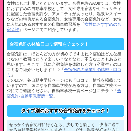
女性にもご利用いただいています。合宿免許WAO!!では、女性
におすすめの自動車学校として、女性専用宿舎やセキュリティ
に配慮した合宿免許や、アメニティがあったり、温泉やスイー
ツなどの特典がある合宿免許、女性専用の合宿免許など、女性
に人気のあるおすすめの自動車教習所を「
女性におすすめの合
宿免許
」ページにてご紹介しています。
合宿免許の体験口コミ情報をチェック！
合宿免許は、ほとんどの方が初めてですよね？宿泊はどんな感
じなの？教習はどう？楽しい？などなど、不安なこともあると
思います。そこで、既に合宿免許を体験した方（卒業生）の口
コミをご紹介いたします！⇒「
合宿免許の卒業生の感想・口コ
ミ
」
そのほか、各自動車学校ページにも「口コミ」情報を掲載して
いますので、気になる自動車学校がある方は、自動車学校ペー
ジにてご確認ください。自動車学校一覧ページはコチラ⇒「
合
宿免許-自動車教習所一覧
」
タイプ別のおすすめ合宿免許をチェック！
せっかく合宿免許に行くなら、少しでも楽しく、快適に過ご
せる自動車学校がおすすすめ！ここでは、温泉が好きな方に