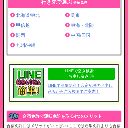
行き先で選ぶ
合宿免許
北海道/東北
関東
甲信越
東海・北陸
関西
中国/四国
九州/沖縄
LINEで空き検索・
お申し込みOK
LINEで簡単便利！合宿免許のお申し
込みからご入校までご案内！
合宿免許で運転免許を取る4つのメリット
合宿免許にはメリットがいっぱい♪ここでは通学免許よりも合宿