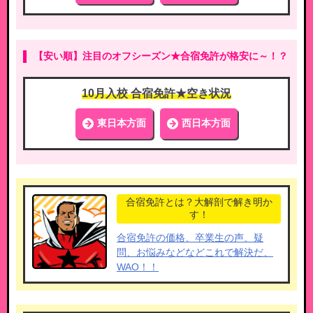
【安い順】注目のオフシーズン★合宿免許が格安に～！？
10月入校 合宿免許★空き状況
東日本方面
西日本方面
合宿免許とは？大解剖で解き明か
す！
合宿免許の価格、卒業生の声、疑
問、お悩みなどなどこれで解決だ、
WAO！！