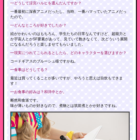
━どうして涼宮ハルヒを選んだんですか？
一番最初に深夜アニメだったし、当時、一番ハマっていたアニメだっ
たので。
━どんなところが好きでしたか？
絵がかわいいのはもちろん、学生たちの日常なんですけど、超能力と
か宇宙人とかSF要素があって、見ていて飽きなくて、次どういう展開
になるんだろうと楽しませてもらいました。
━現実につれてこられるとしたら、どのキャラクターを選びますか？
コードギアスのブルーシュ様ですかね。
━食事はどうしてる？
最近は買ってくることが多いですが、やろうと思えば自炊もできま
す！
━お食事の好みは？和洋中とか。
断然和食派です。
味が薄いものが好きなので、煮物とは筑前煮とかが好きですね。