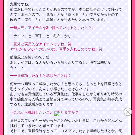
九州ですね。
前にお仕事で行ったことがあるのですが、本当に仕事だけして帰って
きてしまったので、「見る」とか「食べる」とかできなかったので、
改めて「屋台」とか「温泉」とか行きたいと思っています。
━無人島にアイテムを3つ持っていけるとしたら？。
「ナイフ」と「軍手」と「毛布」かな～。
━意外と実用的なアイテムですね。笑
3つしかもっていけないのに、軍手を入れるのですね。笑
破傷風とか怖いので。笑
あとナイフは、なんかいろいろ切ったりするし、毛布は寒いか
ら・・・
━一番成功したな！と感じたことは？
何か一つ頑張って成功したかな？と思っても、もっと上を目指そうと
思うタイプので、あんまり感じたことはないです。
あ、でも自費出版している写真集は、仕事をしながらギリギリ時間の
中で編集から入稿まで全部自分でやっているので、写真集が無事完成
すると、達成感があります！
━これから挑戦したいことはありますか？
まだコスプレイヤーがやったことがないお仕事に、これからどんどん
挑戦していきたいと思っています。
それこそ、運転免許をとって、コスプレしたまま運転したりとか。笑