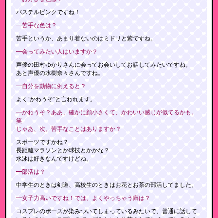
パステルピンクですね！
━苦手な色は？
苦手というか、あまり着ないのはミドリと紫ですね。
━会ってみたい人はいますか？
声優の田村ゆかりさんに会ってお会いしてお話してみたいですね。
あと声優の水樹奈々さんですね。
━自分を動物に例えると？
よく“かわうそ”と言われます。
━かわうそ？ああ、確かに顔小さくて、かわいい感じが似てるかも。
笑
じゃあ、次。苦手なことはありますか？
スポーツですかね？
長距離マラソンとか球技とかかな？
水泳は好きなんですけどね。
━部活は？
中学生のときは剣道、高校生のときはお花とお茶の部活してました。
━女子力高いですね！では、よくやっちゃう癖は？
コスプレのポーズが染みついてしまっているみたいで、普通に話して