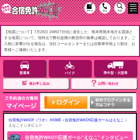
MENU
仮申込
電話
検索
【地震について】7月28日 16時27分頃に発生した、熊本県熊本地方を震源と
する地震について。現時点で弊社提携の教習所の無事は確認しております。ご
入校に影響が出る場合は、当社コールセンターまたは自動車学校より順次、お
客様へご連絡いたします。
普通車
バイク
準中型・大型等
仮お申し込み
お問い合わせ
合宿免許WAO!!（ワオ）:HOME
合宿免許WAO!!応援ガールはえなこ
えなこインタビュー
合宿免許WAO!!応援ガール“えなこ”インタビュー