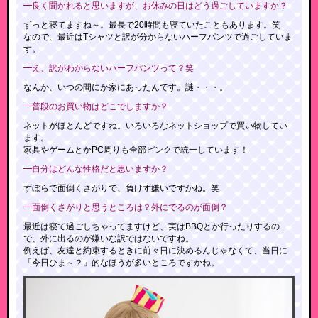
━良く聞かれると思いますが、お休みの日はどう過ごしていますか？
ずっと寝てますね～。最長で20時間も寝ていたこともあります。笑
なので、最近はTシャツと訳が分からないハーフパンツで過ごしていま
す。
━え、訳がわからないハーフパンツって？笑
なんか、いつの間にか家にあったんです。謎・・・。
━普段のお買い物はどこでしますか？
ネットがほとんどですね。いろいろなネットショップで買い物してい
ます。
家具やゲームとかPC周りも全部ピンクで統一しています！
━自分はどんな性格だと思いますか？
ずぼらで面倒くさがりで、負けず嫌いですかね。笑
━面倒くさがりと思うところは？外にでるのが面倒？
最近は寝て過ごしちゃってますけど、実はBBQとか行ったりするの
で、外に出るのが嫌いな訳ではないですね。
例えば、友達と約束するときに前々日に決めるんじゃなくて、当日に
「今日ひま～？」的なほうが多いところですかね。