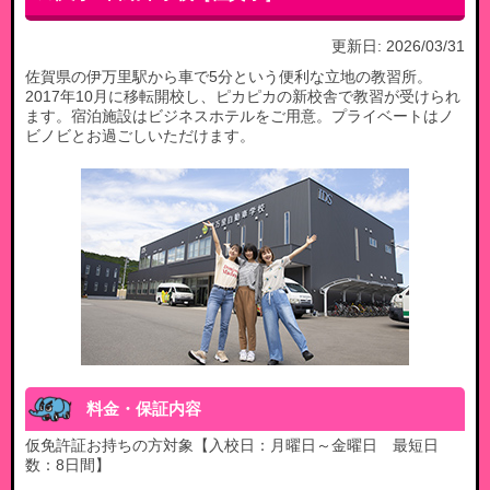
更新日:
2026/03/31
佐賀県の伊万里駅から車で5分という便利な立地の教習所。
2017年10月に移転開校し、ピカピカの新校舎で教習が受けられ
ます。宿泊施設はビジネスホテルをご用意。プライベートはノ
ビノビとお過ごしいただけます。
料金・保証内容
仮免許証お持ちの方対象【入校日：月曜日～金曜日 最短日
数：8日間】