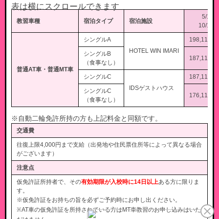
5/1～7
教習車種
宿泊タイプ
宿泊施設
10/1～1
シングルA
198,11
HOTEL WIN IMARI
シングルB
187,11
（食事なし）
普通AT車・普通MT車
シングルC
187,11
IDSゲストハウス
シングルC
176,11
（食事なし）
※自動二輪免許所持の方も上記料金と同額です。
交通費
往復上限4,000円まで支給（出発地や住民票住所等によって異なる場合
がございます）
注意点
仮免許証所持者で、その
有効期限が入校時に14日以上
ある方に限りま
す。
※仮免許証をお持ちの旨を必ずご予約時にお申し出ください。
※AT車の仮免許証を所持されている方はMT車教習のお申し込みはいた