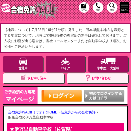
MENU
仮申込
電話
検索
【地震について】7月28日 16時27分頃に発生した、熊本県熊本地方を震源と
する地震について。現時点で弊社提携の教習所の無事は確認しております。ご
入校に影響が出る場合は、当社コールセンターまたは自動車学校より順次、お
客様へご連絡いたします。
普通車
バイク
準中型・大型等
仮お申し込み
お問い合わせ
合宿免許WAO!!（ワオ）:HOME
仮免許からの合宿免許
仮免合宿の伊万里自動車学校
伊万里自動車学校［佐賀県］