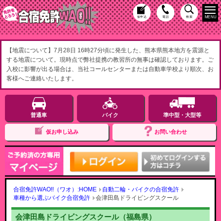
MENU
仮申込
電話
検索
【地震について】7月28日 16時27分頃に発生した、熊本県熊本地方を震源と
する地震について。現時点で弊社提携の教習所の無事は確認しております。ご
入校に影響が出る場合は、当社コールセンターまたは自動車学校より順次、お
客様へご連絡いたします。
普通車
バイク
準中型・大型等
仮お申し込み
お問い合わせ
合宿免許WAO!!（ワオ）:HOME
自動二輪・バイクの合宿免許
車種から選ぶバイク合宿免許
会津田島ドライビングスクール
会津田島ドライビングスクール（福島県）