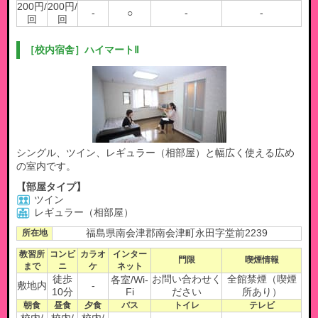
200円/
200円/
-
○
-
-
回
回
［校内宿舎］ハイマートⅡ
シングル、ツイン、レギュラー（相部屋）と幅広く使える広め
の室内です。
【部屋タイプ】
ツイン
レギュラー（相部屋）
所在地
福島県南会津郡南会津町永田字堂前2239
教習所
コンビ
カラオ
インター
門限
喫煙情報
まで
ニ
ケ
ネット
徒歩
お問い合わせく
全館禁煙（喫煙
各室/Wi-
敷地内
-
10分
Fi
ださい
所あり）
朝食
昼食
夕食
バス
トイレ
テレビ