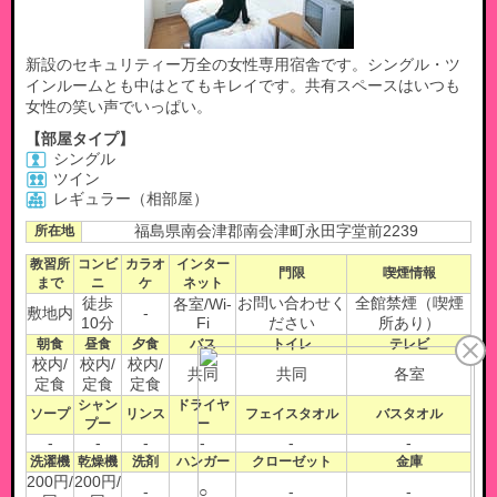
新設のセキュリティー万全の女性専用宿舎です。シングル・ツ
インルームとも中はとてもキレイです。共有スペースはいつも
女性の笑い声でいっぱい。
【部屋タイプ】
シングル
ツイン
レギュラー（相部屋）
所在地
福島県南会津郡南会津町永田字堂前2239
教習所
コンビ
カラオ
インター
門限
喫煙情報
まで
ニ
ケ
ネット
徒歩
お問い合わせく
全館禁煙（喫煙
各室/Wi-
敷地内
-
10分
Fi
ださい
所あり）
朝食
昼食
夕食
バス
トイレ
テレビ
校内/
校内/
校内/
共同
共同
各室
定食
定食
定食
シャン
ドライヤ
ソープ
リンス
フェイスタオル
バスタオル
プー
ー
-
-
-
-
-
-
洗濯機
乾燥機
洗剤
ハンガー
クローゼット
金庫
200円/
200円/
-
○
-
-