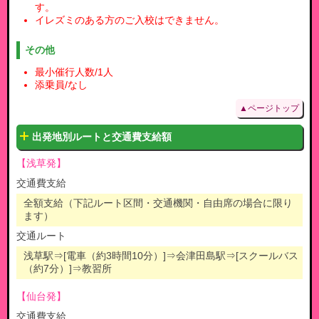
す。
イレズミのある方のご入校はできません。
その他
最小催行人数/1人
添乗員/なし
▲ページトップ
出発地別ルートと交通費支給額
【浅草発】
交通費支給
全額支給（下記ルート区間・交通機関・自由席の場合に限り
ます）
交通ルート
浅草駅
⇒[電車（約3時間10分）]⇒
会津田島駅
⇒[スクールバス
（約7分）]⇒
教習所
【仙台発】
交通費支給