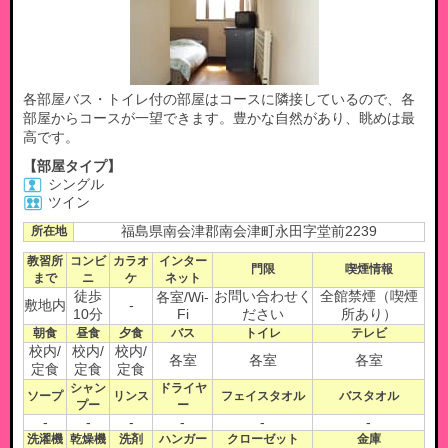
各部屋バス・トイレ付の部屋はコースに隣接しているので、各
部屋からコースが一望できます。豊かな自然があり、眺めは最
高です。
【部屋タイプ】
シングル
ツイン
所在地
福島県南会津郡南会津町永田字堂前2239
教習所
コンビ
カラオ
インター
門限
喫煙情報
まで
ニ
ケ
ネット
徒歩
お問い合わせく
全館禁煙（喫煙
各室/Wi-
敷地内
-
10分
Fi
ださい
所あり）
朝食
昼食
夕食
バス
トイレ
テレビ
校内/
校内/
校内/
各室
各室
各室
定食
定食
定食
シャン
ドライヤ
ソープ
リンス
フェイスタオル
バスタオル
プー
ー
-
-
-
-
-
-
洗濯機
乾燥機
洗剤
ハンガー
クローゼット
金庫