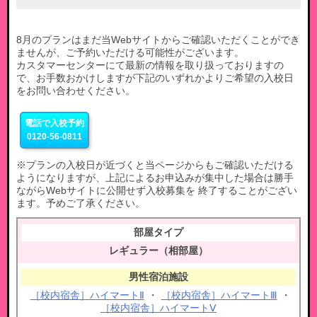
8月のプランはまだ当Webサイトからご確認いただくことができ
ませんが、ご予約いただける可能性がございます。
カスタマーセンターにて最新の情報を取り扱っておりますの
で、お手数おかけしますが下記のいずれかよりご希望の入校日
をお問い合わせください。
電話で入校予約
0120-56-0811
※プランの入校日が近づくと当ページからもご確認いただける
ようになりますが、上記によるお申込みが集中した場合は勝手
ながらWebサイトに公開せず入校募集を 終了することがござい
ます。予めご了承ください。
レギュラー（相部屋）
［校内宿舎］ハイマートⅡ
・
［校内宿舎］ハイマートⅢ
・
［校内宿舎］ハイマートⅤ