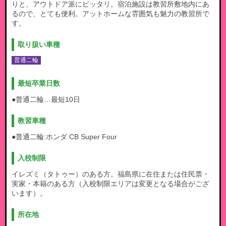
りと、アウトドア派にピッタリ。宿泊施設は教習所敷地内にあ
るので、とても便利。アットホームな雰囲気も魅力の教習所で
す。
取り扱い車種
普通二輪
最短卒業日数
●普通二輪…最短10日
教習車種
●普通二輪:
ホンダ CB Super Four
入校制限
イレズミ（タトゥー）のある方。福島県に在住または住民票・
実家・本籍のある方（入校制限エリアは変更となる場合がござ
います）。
所在地