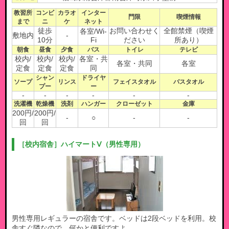
教習所
コンビ
カラオ
インター
門限
喫煙情報
まで
ニ
ケ
ネット
徒歩
お問い合わせく
全館禁煙（喫煙
各室/Wi-
敷地内
-
10分
Fi
ださい
所あり）
朝食
昼食
夕食
バス
トイレ
テレビ
校内/
校内/
校内/
各室・共
各室・共同
各室
定食
定食
定食
同
シャン
ドライヤ
ソープ
リンス
フェイスタオル
バスタオル
プー
ー
-
-
-
-
-
-
洗濯機
乾燥機
洗剤
ハンガー
クローゼット
金庫
200円/
200円/
-
○
-
-
回
回
［校内宿舎］ハイマートⅤ（男性専用）
男性専用レギュラーの宿舎です。ベッドは2段ベッドを利用。校
舎すぐ隣なので、何かと便利ですよ。