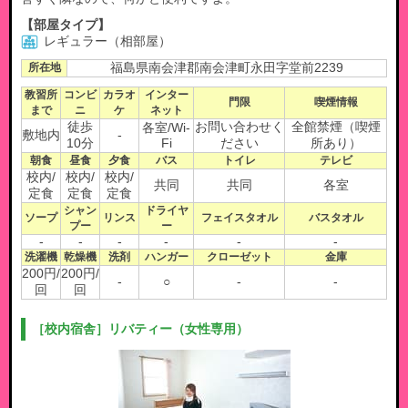
【部屋タイプ】
レギュラー（相部屋）
所在地
福島県南会津郡南会津町永田字堂前2239
教習所
コンビ
カラオ
インター
門限
喫煙情報
まで
ニ
ケ
ネット
徒歩
お問い合わせく
全館禁煙（喫煙
各室/Wi-
敷地内
-
10分
Fi
ださい
所あり）
朝食
昼食
夕食
バス
トイレ
テレビ
校内/
校内/
校内/
共同
共同
各室
定食
定食
定食
シャン
ドライヤ
ソープ
リンス
フェイスタオル
バスタオル
プー
ー
-
-
-
-
-
-
洗濯機
乾燥機
洗剤
ハンガー
クローゼット
金庫
200円/
200円/
-
○
-
-
回
回
［校内宿舎］リバティー（女性専用）