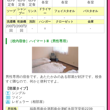
校内/
校内/
校内/
各室
各室
各室
定食
定食
定食
シャン
ドライヤ
ソープ
リンス
フェイスタオル
バスタオル
プー
ー
-
-
-
-
-
-
洗濯機
乾燥機
洗剤
ハンガー
クローゼット
金庫
200円/
200円/
-
○
-
-
回
回
［校内宿舎］ハイマートⅢ（男性専用）
男性専用の宿舎です。あたたかみのある部屋が好評です。校舎
すぐ隣なので、何かと便利ですよ。
【部屋タイプ】
シングル
ツイン
レギュラー（相部屋）
所在地
福島県南会津郡南会津町永田字堂前2239