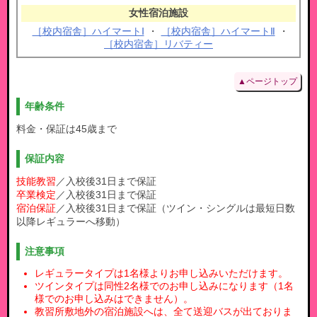
［校内宿舎］ハイマートⅠ
・
［校内宿舎］ハイマートⅡ
・
［校内宿舎］リバティー
▲ページトップ
年齢条件
料金・保証は45歳まで
保証内容
技能教習
／入校後31日まで保証
卒業検定
／入校後31日まで保証
宿泊保証
／入校後31日まで保証（ツイン・シングルは最短日数
以降レギュラーへ移動）
注意事項
レギュラータイプは1名様よりお申し込みいただけます。
ツインタイプは同性2名様でのお申し込みになります（1名
様でのお申し込みはできません）。
教習所敷地外の宿泊施設へは、全て送迎バスが出ておりま