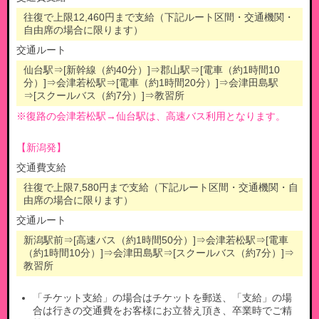
往復で上限12,460円まで支給（下記ルート区間・交通機関・
自由席の場合に限ります）
交通ルート
仙台駅
⇒[新幹線（約40分）]⇒
郡山駅
⇒[電車（約1時間10
分）]⇒
会津若松駅
⇒[電車（約1時間20分）]⇒
会津田島駅
⇒[スクールバス（約7分）]⇒
教習所
※復路の会津若松駅→仙台駅は、高速バス利用となります。
【新潟発】
交通費支給
往復で上限7,580円まで支給（下記ルート区間・交通機関・自
由席の場合に限ります）
交通ルート
新潟駅前
⇒[高速バス（約1時間50分）]⇒
会津若松駅
⇒[電車
（約1時間10分）]⇒
会津田島駅
⇒[スクールバス（約7分）]⇒
教習所
「チケット支給」の場合はチケットを郵送、「支給」の場
合は行きの交通費をお客様にお立替え頂き、卒業時でご精