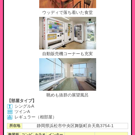
ウッディで落ち着いた食堂
自動販売機コーナーも充実
眺めも抜群の展望風呂
【部屋タイプ】
シングルA
ツインA
レギュラー（相部屋）
所在地
静岡県浜松市中央区舞阪町弁天島3754-1
教習所
コンビ
カラオ
インター