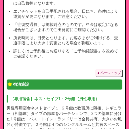
は自己負担となります。
エアチケットを自己手配される場合、日にち、条件により
運賃が変更になります、ご注意ください。
「往復交通費」は掲載時点のものです。料金は改定になる
場合がございますのでご出発前にご確認ください。
所要時間は、目安となります。お客さまがご利用する、交
通手段により大きく変更となる場合が御座います。
詳しくはご予約後にお送りする「ご予約確認書」を改めて
ご確認ください。
▲ページトップ
宿泊施設
［専用宿舎］ネストセイブ1・2号館（男性専用）
男性専用宿舎ネストセイブ１･２号館は教習所に隣接。レギュラ
ー（相部屋）タイプの部屋をパーテションで、2つの部屋に分け
た1号館は、バス・トイレ・ランドリーは全員共有。大きいお風
呂が特徴です。２号館は４つのシングルルームと共有スペース