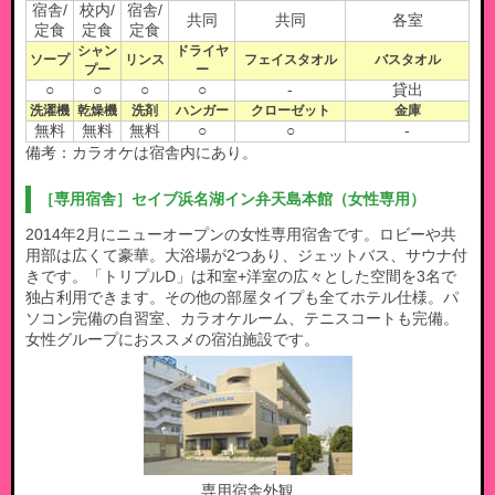
宿舎/
校内/
宿舎/
共同
共同
各室
定食
定食
定食
シャン
ドライヤ
ソープ
リンス
フェイスタオル
バスタオル
プー
ー
○
○
○
○
-
貸出
洗濯機
乾燥機
洗剤
ハンガー
クローゼット
金庫
無料
無料
無料
○
○
-
備考：カラオケは宿舎内にあり。
［専用宿舎］セイブ浜名湖イン弁天島本館（女性専用）
2014年2月にニューオープンの女性専用宿舎です。ロビーや共
用部は広くて豪華。大浴場が2つあり、ジェットバス、サウナ付
きです。「トリプルD」は和室+洋室の広々とした空間を3名で
独占利用できます。その他の部屋タイプも全てホテル仕様。パ
ソコン完備の自習室、カラオケルーム、テニスコートも完備。
女性グループにおススメの宿泊施設です。
専用宿舎外観