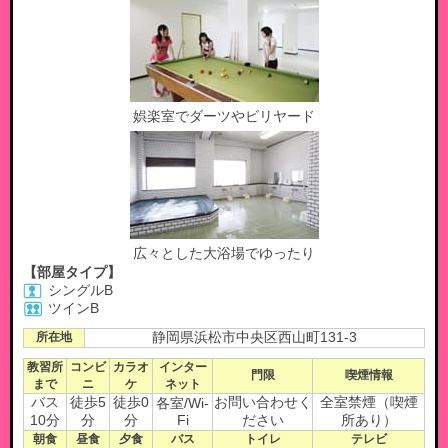
娯楽室でダーツやビリヤード
広々とした大浴場でゆったり
【部屋タイプ】
シングルB
ツインB
所在地
静岡県浜松市中央区西山町131-3
教習所
コンビ
カラオ
インター
門限
喫煙情報
まで
ニ
ケ
ネット
バス
徒歩5
徒歩0
お問い合わせく
全室禁煙（喫煙
各室/Wi-
10分
分
分
Fi
ださい
所あり）
朝食
昼食
夕食
バス
トイレ
テレビ