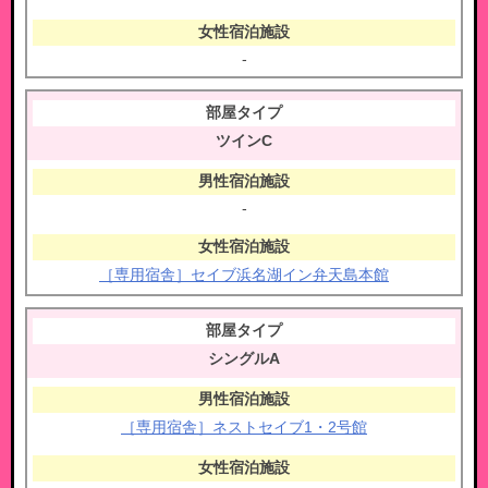
-
ツインC
-
［専用宿舎］セイブ浜名湖イン弁天島本館
シングルA
［専用宿舎］ネストセイブ1・2号館