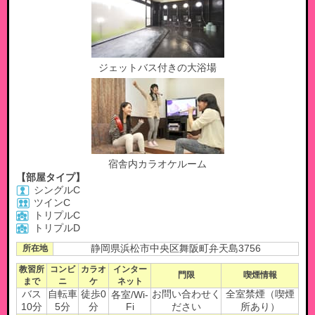
ジェットバス付きの大浴場
宿舎内カラオケルーム
【部屋タイプ】
シングルC
ツインC
トリプルC
トリプルD
所在地
静岡県浜松市中央区舞阪町弁天島3756
教習所
コンビ
カラオ
インター
門限
喫煙情報
まで
ニ
ケ
ネット
バス
自転車
徒歩0
お問い合わせく
全室禁煙（喫煙
各室/Wi-
10分
5分
分
Fi
ださい
所あり）