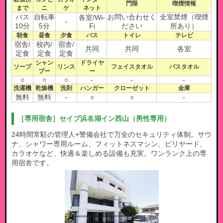
門限
喫煙情報
まで
ニ
ケ
ネット
バス
自転車
お問い合わせく
全室禁煙（喫煙
各室/Wi-
-
10分
5分
Fi
ださい
所あり）
朝食
昼食
夕食
バス
トイレ
テレビ
宿舎/
校内/
宿舎/
共同
共同
各室
定食
定食
定食
シャン
ドライヤ
ソープ
リンス
フェイスタオル
バスタオル
プー
ー
○
○
○
-
-
-
洗濯機
乾燥機
洗剤
ハンガー
クローゼット
金庫
無料
無料
-
○
○
-
［専用宿舎］セイブ浜名湖イン西山（男性専用）
24時間常駐の管理人+警備会社で万全のセキュリティ体制。サウ
ナ、シャワー専用ルーム、フィットネスマシン、ビリヤード、
カラオケなど、快適＆楽しめる設備も充実。ワンランク上の専
用宿舎です。