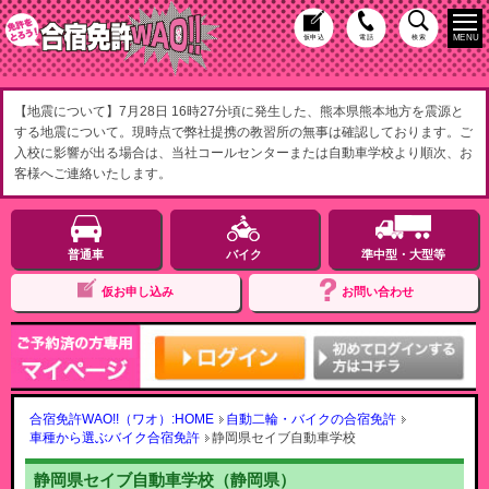
MENU
仮申込
電話
検索
【地震について】7月28日 16時27分頃に発生した、熊本県熊本地方を震源と
する地震について。現時点で弊社提携の教習所の無事は確認しております。ご
入校に影響が出る場合は、当社コールセンターまたは自動車学校より順次、お
客様へご連絡いたします。
普通車
バイク
準中型・大型等
仮お申し込み
お問い合わせ
合宿免許WAO!!（ワオ）:HOME
自動二輪・バイクの合宿免許
車種から選ぶバイク合宿免許
静岡県セイブ自動車学校
静岡県セイブ自動車学校（静岡県）