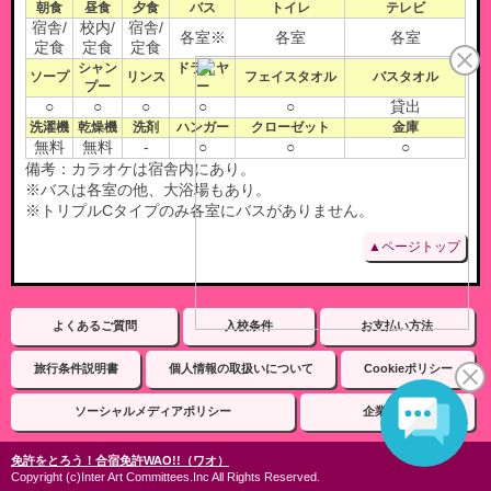
朝食
昼食
夕食
バス
トイレ
テレビ
宿舎/
校内/
宿舎/
各室※
各室
各室
定食
定食
定食
シャン
ドライヤ
ソープ
リンス
フェイスタオル
バスタオル
プー
ー
○
○
○
○
○
貸出
洗濯機
乾燥機
洗剤
ハンガー
クローゼット
金庫
無料
無料
-
○
○
○
備考：カラオケは宿舎内にあり。
※バスは各室の他、大浴場もあり。
※トリプルCタイプのみ各室にバスがありません。
▲ページトップ
よくあるご質問
入校条件
お支払い方法
旅行条件説明書
個人情報の取扱いについて
Cookieポリシー
ソーシャルメディアポリシー
企業情報
免許をとろう！合宿免許WAO!!（ワオ）
Copyright (c)Inter Art Committees.Inc All Rights Reserved.