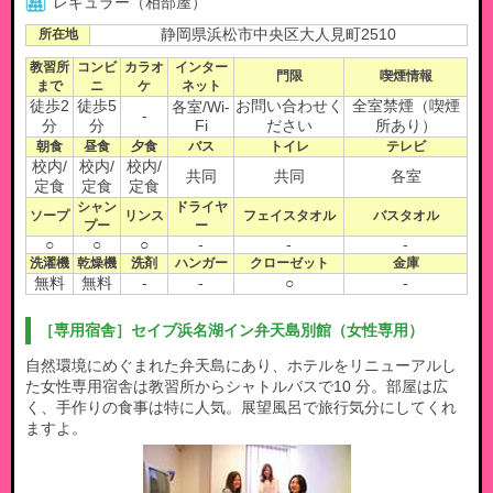
レギュラー（相部屋）
所在地
静岡県浜松市中央区大人見町2510
教習所
コンビ
カラオ
インター
門限
喫煙情報
まで
ニ
ケ
ネット
徒歩2
徒歩5
お問い合わせく
全室禁煙（喫煙
各室/Wi-
-
分
分
Fi
ださい
所あり）
朝食
昼食
夕食
バス
トイレ
テレビ
校内/
校内/
校内/
共同
共同
各室
定食
定食
定食
シャン
ドライヤ
ソープ
リンス
フェイスタオル
バスタオル
プー
ー
○
○
○
-
-
-
洗濯機
乾燥機
洗剤
ハンガー
クローゼット
金庫
無料
無料
-
-
○
-
［専用宿舎］セイブ浜名湖イン弁天島別館（女性専用）
自然環境にめぐまれた弁天島にあり、ホテルをリニューアルし
た女性専用宿舎は教習所からシャトルバスで10 分。部屋は広
く、手作りの食事は特に人気。展望風呂で旅行気分にしてくれ
ますよ。