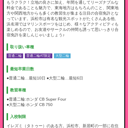
もラクラク！立地の良さに加え、年間を通してリーズナブルな
料金であることも魅力で、東海地方はもちろんのこと、関東地
方や関西地方からも多くの教習生が集まる注目の合宿免許とな
っています。浜松市は有名な観光スポットがたくさんある他、
浜名湖ではマリンスポーツをはじめ、様々なアクティビティも
楽しめるので、お友達やサークルの仲間も誘って思いっきり合
宿免許を楽しんじゃいましょう♪
取り扱い車種
普通二輪
普通二輪AT限定
大型二輪
最短卒業日数
●普通二輪…最短10日 ●大型二輪…最短6日
教習車種
●普通二輪:
ホンダ CB Super Four
●大型二輪:
ホンダ CB 750
入校制限
イレズミ（タトゥー）のある方。浜松市、新居町の一部に在住