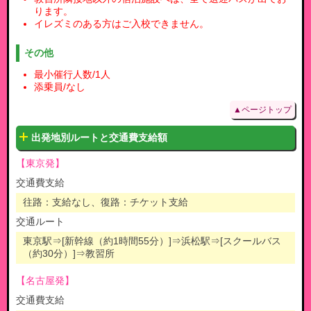
ります。
イレズミのある方はご入校できません。
その他
最小催行人数/1人
添乗員/なし
▲ページトップ
出発地別ルートと交通費支給額
【東京発】
交通費支給
往路：支給なし、復路：チケット支給
交通ルート
東京駅
⇒[新幹線（約1時間55分）]⇒
浜松駅
⇒[スクールバス
（約30分）]⇒
教習所
【名古屋発】
交通費支給