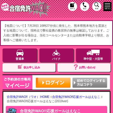
MENU
仮申込
電話
検索
【地震について】7月28日 16時27分頃に発生した、熊本県熊本地方を震源と
する地震について。現時点で弊社提携の教習所の無事は確認しております。ご
入校に影響が出る場合は、当社コールセンターまたは自動車学校より順次、お
客様へご連絡いたします。
普通車
バイク
準中型・大型等
仮お申し込み
お問い合わせ
合宿免許WAO!!（ワオ）:HOME
合宿免許WAO!!応援ガールはえなこ
合宿免許WAO!!応援ガールはえなこ(2019ver)
合宿免許WAO!!応援ガールはえなこ