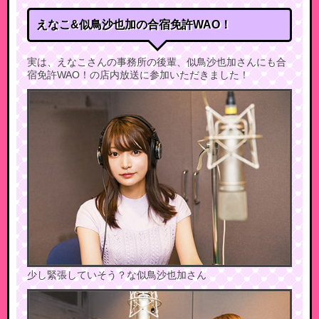
えなこ&似鳥沙也加の合宿免許WAO！
実は、えなこさんの事務所の後輩、似鳥沙也加さんにも合
宿免許WAO！の店内放送に参加いただきました！
少し緊張していそう？な似鳥沙也加さん