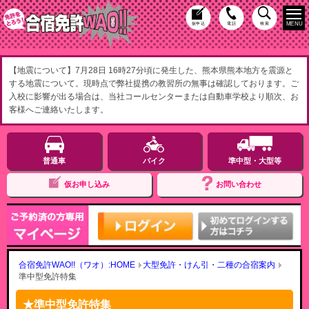
MENU
仮申込
電話
検索
【地震について】7月28日 16時27分頃に発生した、熊本県熊本地方を震源と
する地震について。現時点で弊社提携の教習所の無事は確認しております。ご
入校に影響が出る場合は、当社コールセンターまたは自動車学校より順次、お
客様へご連絡いたします。
普通車
バイク
準中型・大型等
仮お申し込み
お問い合わせ
合宿免許WAO!!（ワオ）:HOME
大型免許・けん引・二種の合宿案内
準中型免許特集
準中型免許特集