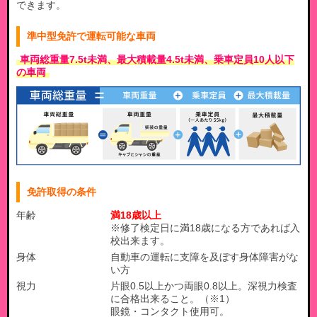
できます。
準中型免許で運転可能な車両
車両総重量7.5t未満、最大積載量4.5t未満、乗車定員10人以下
の車両
免許取得の条件
年齢
満18歳以上
※修了検定日に満18歳になる方であれば入
校出来ます。
身体
自動車の運転に支障を及ぼす身体障害がな
い方
視力
片眼0.5以上かつ両眼0.8以上。深視力検査
に合格出来ること。（※1）
眼鏡・コンタクト使用可。