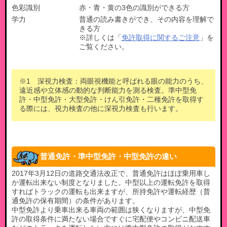
色彩識別
赤・青・黄の3色の識別ができる方
学力
普通の読み書きができ、その内容を理解で
きる方
※詳しくは「
免許取得に関するご注意
」を
ご覧ください。
※1 深視力検査：両眼視機能と呼ばれる眼の能力のうち、
遠近感や立体感の動的な判断能力を測る検査。準中型免
許・中型免許・大型免許・けん引免許・二種免許を取得す
る際には、視力検査の他に深視力検査も行います。
普通免許・準中型免許・中型免許の違い
2017年3月12日の道路交通法改正で、普通免許はほぼ乗用車し
か運転出来ない制度となりました。中型以上の運転免許を取得
すればトラックの運転も出来ますが、所持免許や運転経歴（普
通免許の保有期間）の条件があります。
中型免許より乗車出来る車両の範囲は狭くなりますが、中型免
許の取得条件に満たない場合ですぐに宅配便やコンビニ配送車