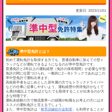
更新日:
2023/11/01
準中型免許とは？
初めて運転免許を取得する方でも、普通自動車に加えて小型ト
ラックなどが運転できるようになるのが準中型免許です。
普通免許と2年以上の運転経歴（免許の保有期間）が必要な中型
免許の間に位置づけられ、一般的に2～3tトラックであればこの
準中型免許で運転出来ます。
高校新卒者をはじめとした若年層の方でもトラックドライバー
などの仕事に従事しやすいよう、運転経歴や所持免許がなくて
も満18歳以上であればどなたでも取得することが出来るのが大
きな特徴です。
運転未経験の方で物流業界への就職や転職をお考えの方にはオ
ススメの運転免許と言えるでしょう。
また、準中型免許は「
教育訓練給付金制度
」も利用することが