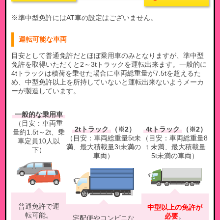
※準中型免許にはAT車の設定はございません。
運転可能な車両
目安として普通免許だとほぼ乗用車のみとなりますが、準中型
免許を取得いただくと2～3tトラックを運転出来ます。一般的に
4tトラックは積荷を乗せた場合に車両総重量が7.5tを超えるた
め、中型免許以上を所持していないと運転出来ないようメーカ
ーが製造しています。
一般的な乗用車
（目安：車両重
2tトラック
（※2）
4tトラック
（※2）
量約1.5t～2t、乗
（目安：車両総重量5t未
（目安：車両総重量8
車定員10人以
満、最大積載量3t未満の
ｔ未満、最大積載量
下）
車両）
5t未満の車両）
普通免許で運
中型以上の免許が
転可能。
必要
。
宅配便やコンビニな