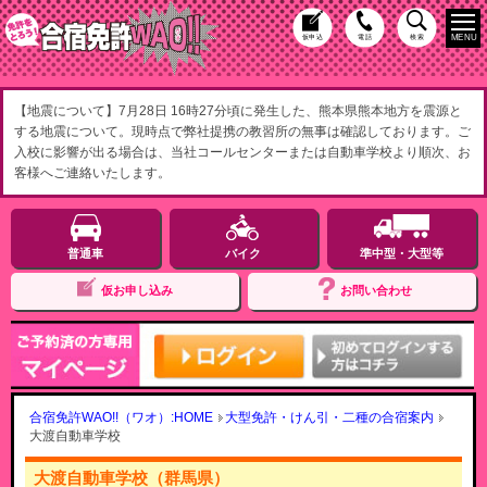
MENU
仮申込
電話
検索
【地震について】7月28日 16時27分頃に発生した、熊本県熊本地方を震源と
する地震について。現時点で弊社提携の教習所の無事は確認しております。ご
入校に影響が出る場合は、当社コールセンターまたは自動車学校より順次、お
客様へご連絡いたします。
普通車
バイク
準中型・大型等
仮お申し込み
お問い合わせ
合宿免許WAO!!（ワオ）:HOME
大型免許・けん引・二種の合宿案内
大渡自動車学校
大渡自動車学校（群馬県）