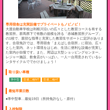
専用宿舎は充実設備でプライベートもノビノビ！
大渡自動車学校は利根川沿いの広々とした教習コースを有する
教習所。群馬県下で有数の規模を誇る「赤城教習所グループ」
の1校で、親切な指導と充実した教習生サポートに定評がありま
す。合宿免許では、専用宿舎「まえばし合宿所」に宿泊。広々
とした室内、ネット環境をはじめ、生活に便利な設備が充実し
た室内が自慢です。また、周辺は大型ショッピングセンター、
レジャー施設、飲食店がいっぱい。一人一台用意されているレ
ンタサイクルででかけましょう！
取り扱い車種
準中型
普通二種MT
普通二種AT
最短卒業日数
●準中型車…最短19日（所持免許なし・原付）
入校制限