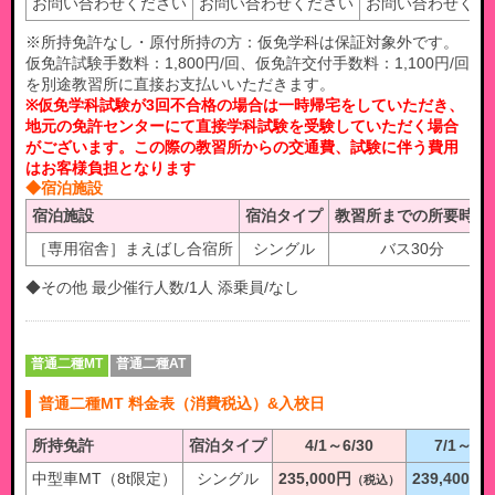
お問い合わせください
お問い合わせください
お問い合わせくだ
※所持免許なし・原付所持の方：仮免学科は保証対象外です。
仮免許試験手数料：1,800円/回、仮免許交付手数料：1,100円/回
を別途教習所に直接お支払いいただきます。
※仮免学科試験が3回不合格の場合は一時帰宅をしていただき、
地元の免許センターにて直接学科試験を受験していただく場合
がございます。この際の教習所からの交通費、試験に伴う費用
はお客様負担となります
◆宿泊施設
宿泊施設
宿泊タイプ
教習所までの所要時間
［専用宿舎］まえばし合宿所
シングル
バス30分
◆その他 最少催行人数/1人 添乗員/なし
普通二種MT
普通二種AT
普通二種MT 料金表（消費税込）&入校日
所持免許
宿泊タイプ
4/1～6/30
7/1～12/
中型車MT（8t限定）
シングル
235,000円
239,400円
（税込）