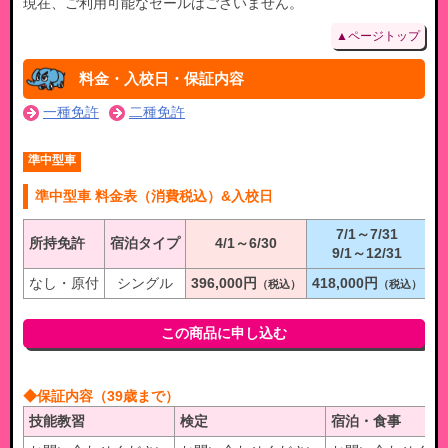
現在、ご利用可能なセールはございません。
▲ページトップ
料金・入校日・保証内容
一種免許
二種免許
準中型車
準中型車 料金表（消費税込）&入校日
7/1～7/31
所持免許
宿泊タイプ
4/1～6/30
入
9/1～12/31
なし・原付
シングル
396,000円
418,000円
（税込）
（税込）
この商品に申し込む
◆保証内容（39歳まで）
技能教習
検定
宿泊・食事