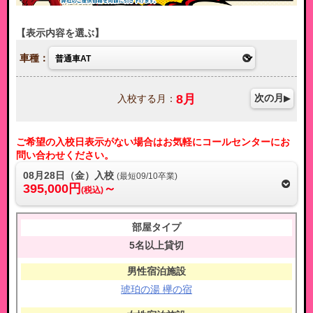
表示内容を選ぶ
車種：
8
月
次の月
入校する月：
ご希望の入校日表示がない場合はお気軽にコールセンターにお
問い合わせください。
08月28日（金）入校
(最短09/10卒業)
395,000円
～
(税込)
5名以上貸切
琥珀の湯 欅の宿