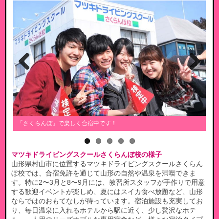
Previous
Next
「さくらんぼ」で楽しく合宿中です！
歓
マツキドライビングスクールさくらんぼ校の様子
山形県村山市に位置するマツキドライビングスクールさくらん
ぼ校では、合宿免許を通じて山形の自然や温泉を満喫できま
す。特に2〜3月と8〜9月には、教習所スタッフが手作りで用意
する歓迎イベントが楽しめ、夏にはスイカ食べ放題など、山形
ならではのおもてなしが待っています。宿泊施設も充実してお
り、毎日温泉に入れるホテルから駅に近く、少し贅沢なホテ