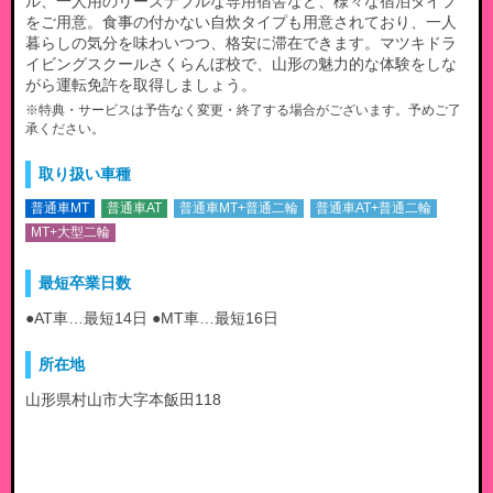
ル、一人用のリーズナブルな専用宿舎など、様々な宿泊タイプ
をご用意。食事の付かない自炊タイプも用意されており、一人
暮らしの気分を味わいつつ、格安に滞在できます。マツキドラ
イビングスクールさくらんぼ校で、山形の魅力的な体験をしな
がら運転免許を取得しましょう。
※特典・サービスは予告なく変更・終了する場合がございます。予めご了
承ください。
取り扱い車種
普通車MT
普通車AT
普通車MT+普通二輪
普通車AT+普通二輪
MT+大型二輪
最短卒業日数
●AT車…最短14日 ●MT車…最短16日
所在地
山形県村山市大字本飯田118