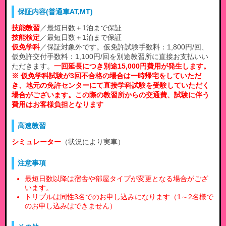
保証内容(普通車AT,MT)
技能教習
／最短日数＋1泊まで保証
技能検定
／最短日数＋1泊まで保証
仮免学科
／保証対象外です。仮免許試験手数料：1,800円/回、
仮免許交付手数料：1,100円/回を別途教習所に直接お支払いい
ただきます。
一回延長につき別途15,000円費用が発生します。
※ 仮免学科試験が3回不合格の場合は一時帰宅をしていただ
き、地元の免許センターにて直接学科試験を受験していただく
場合がございます。この際の教習所からの交通費、試験に伴う
費用はお客様負担となります
高速教習
シミュレーター
（状況により実車）
注意事項
最短日数以降は宿舎や部屋タイプが変更となる場合がござ
います。
トリプルは同性3名でのお申し込みになります（1～2名様で
のお申し込みはできません）