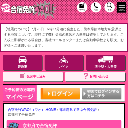
MENU
仮申込
電話
検索
【地震について】7月28日 16時27分頃に発生した、熊本県熊本地方を震源と
する地震について。現時点で弊社提携の教習所の無事は確認しております。ご
入校に影響が出る場合は、当社コールセンターまたは自動車学校より順次、お
客様へご連絡いたします。
普通車
バイク
準中型・大型等
仮お申し込み
お問い合わせ
合宿免許WAO!!（ワオ）:HOME
都道府県で選ぶ合宿免許
京都府で合宿免許
京都府で合宿免許