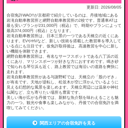
更新日:
2026/08/05
合宿免許WAO!!が京都府で紹介しているのは、丹後地域にある
岩滝自動車教習所と網野自動車教習所の2校です。普通車ATは
最も安いプランが231,000円（税込）で、時期やプランによって
最高374,000円（税込）となります。
岩滝自動車教習所は、日本三景の一つである天橋立の近くにあ
ります。EVやHVなど、新しい技術を搭載した教習車を導入して
いる点にも注目です。仮免許取得後は、高速教習を中心に新し
い機能を体験できます。
網野自動車教習所は、有名なサーフスポットである八丁浜の近
くにあり、マリンスポーツが好きな方におすすめです。鳴き砂
で知られる琴引浜も近く、路上教習では海沿いの道路を爽快に
走れます。
岩滝自動車教習所がある与謝野町では、天橋立の「股のぞき」
が有名です。天地が逆転し、松並木が空に浮かんでいるように
見える幻想的な風景を楽しめます。天橋立周辺には温泉や神社
仏閣など、立ち寄りたい場所も豊富です。
美しい海が広がる丹後では、新鮮な魚介類を味わえることも魅
力の一つ。観光や食事も楽しみながら、丹後での合宿免許を満
喫してみてください。
関西エリアの合宿免許を見る