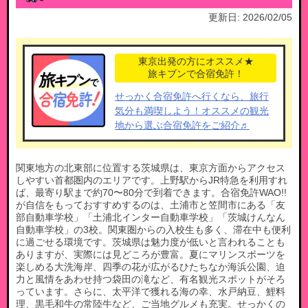
更新日:
2026/02/05
東京出発の方にオススメ★
旅キブンで合宿免許！
せっかく合宿免許へ行くなら、旅行
気分も満喫しよう！オススメの観光
地から選ぶ合宿免許をご紹介♬
関東地方の北東部に位置する茨城県は、東京方面からアクセス
しやすい首都圏内のエリアです。上野駅からJR特急を利用すれ
ば、最寄り駅まで約70〜80分で到着できます。合宿免許WAO!!
が自信をもっておすすめするのは、土浦市と笠間市にある「友
部自動車学校」「土浦北インター自動車学校」「茨城けんなん
自動車学校」の3校。関東圏からの入校生も多く、滞在中も便利
に過ごせる環境です。茨城県は魅力度が低いと言われることも
ありますが、実際には見どころが豊富。夏にマリンスポーツを
楽しめる大洗海岸、四季の花が広がるひたちなか海浜公園、迫
力と風情をあわせ持つ袋田の滝など、有名観光スポットがそろ
っています。さらに、太平洋で獲れる海の幸、水戸納豆、鯉料
理、黒毛和牛の常陸牛など、ご当地グルメも充実。せっかくの