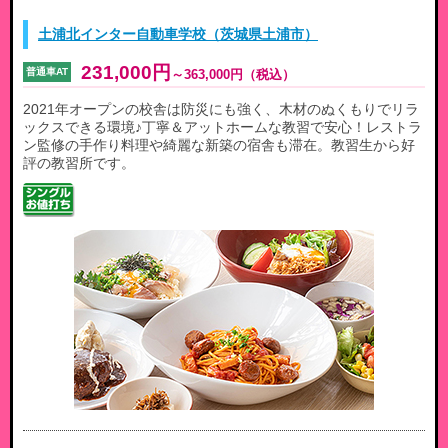
土浦北インター自動車学校（茨城県土浦市）
231,000円
普通車AT
～
363,000円
（税込）
2021年オープンの校舎は防災にも強く、木材のぬくもりでリラ
ックスできる環境♪丁寧＆アットホームな教習で安心！レストラ
ン監修の手作り料理や綺麗な新築の宿舎も滞在。教習生から好
評の教習所です。