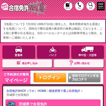
MENU
仮申込
電話
検索
【地震について】7月28日 16時27分頃に発生した、熊本県熊本地方を震源と
する地震について。現時点で弊社提携の教習所の無事は確認しております。ご
入校に影響が出る場合は、当社コールセンターまたは自動車学校より順次、お
客様へご連絡いたします。
普通車
バイク
準中型・大型等
仮お申し込み
お問い合わせ
合宿免許WAO!!（ワオ）:HOME
都道府県で選ぶ合宿免許
茨城県で合宿免許
茨城県で合宿免許