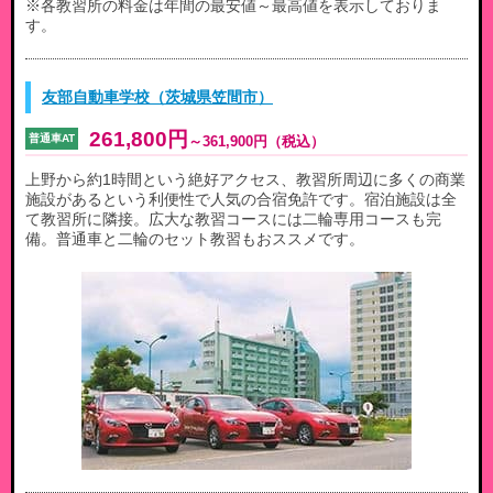
※各教習所の料金は年間の最安値～最高値を表示しておりま
す。
友部自動車学校（茨城県笠間市）
261,800円
普通車AT
～
361,900円
（税込）
上野から約1時間という絶好アクセス、教習所周辺に多くの商業
施設があるという利便性で人気の合宿免許です。宿泊施設は全
て教習所に隣接。広大な教習コースには二輪専用コースも完
備。普通車と二輪のセット教習もおススメです。