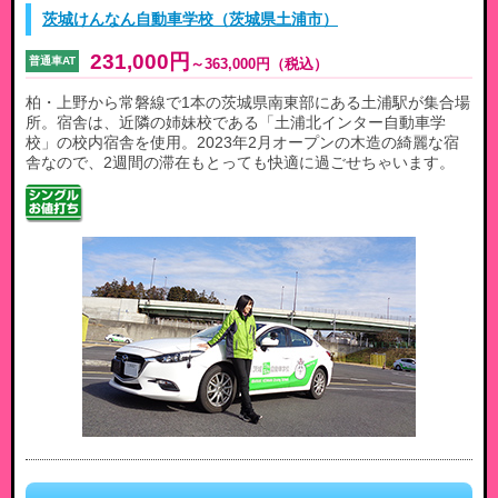
茨城けんなん自動車学校（茨城県土浦市）
231,000円
普通車AT
～
363,000円
（税込）
柏・上野から常磐線で1本の茨城県南東部にある土浦駅が集合場
所。宿舎は、近隣の姉妹校である「土浦北インター自動車学
校」の校内宿舎を使用。2023年2月オープンの木造の綺麗な宿
舎なので、2週間の滞在もとっても快適に過ごせちゃいます。