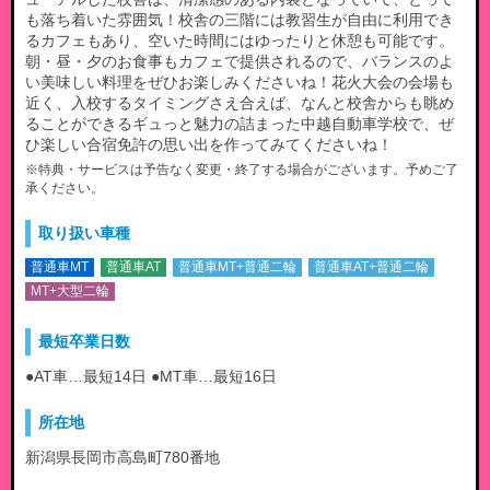
も落ち着いた雰囲気！校舎の三階には教習生が自由に利用でき
るカフェもあり、空いた時間にはゆったりと休憩も可能です。
朝・昼・夕のお食事もカフェで提供されるので、バランスのよ
い美味しい料理をぜひお楽しみくださいね！花火大会の会場も
近く、入校するタイミングさえ合えば、なんと校舎からも眺め
ることができるギュっと魅力の詰まった中越自動車学校で、ぜ
ひ楽しい合宿免許の思い出を作ってみてくださいね！
※特典・サービスは予告なく変更・終了する場合がございます。予めご了
承ください。
取り扱い車種
普通車MT
普通車AT
普通車MT+普通二輪
普通車AT+普通二輪
MT+大型二輪
最短卒業日数
●AT車…最短14日 ●MT車…最短16日
所在地
新潟県長岡市高島町780番地