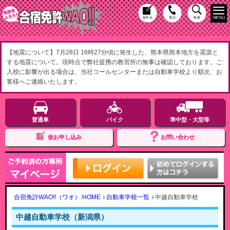
MENU
仮申込
電話
検索
【地震について】7月28日 16時27分頃に発生した、熊本県熊本地方を震源と
する地震について。現時点で弊社提携の教習所の無事は確認しております。ご
入校に影響が出る場合は、当社コールセンターまたは自動車学校より順次、お
客様へご連絡いたします。
普通車
バイク
準中型・大型等
仮お申し込み
お問い合わせ
合宿免許WAO!!（ワオ）:HOME
自動車学校一覧
中越自動車学校
中越自動車学校（新潟県）