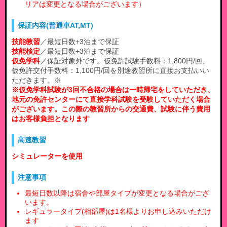
リアは変更となる場合がございます）
保証内容(普通車AT,MT)
技能教習
／最短日数+3泊まで保証
技能検定
／最短日数+3泊まで保証
仮免学科
／保証対象外です。仮免許試験手数料：1,800円/回、
仮免許交付手数料：1,100円/回を別途教習所に直接お支払いい
ただきます。※
※仮免学科試験が3回不合格の場合は一時帰宅をしていただき、
地元の免許センターにて直接学科試験を受験していただく場合
がございます。この際の教習所からの交通費、試験に伴う費用
はお客様負担となります
高速教習
シミュレーターを使用
注意事項
最短日数以降は宿舎や部屋タイプが変更となる場合がござ
います。
レギュラータイプ(相部屋)は1名様よりお申し込みいただけ
ます