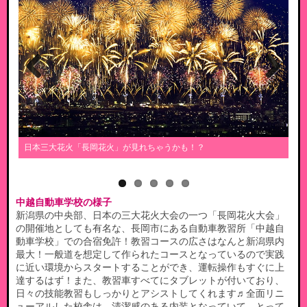
Previous
Next
日本三大花火「長岡花火」が見れちゃうかも！？
三
中越自動車学校の様子
新潟県の中央部、日本の三大花火大会の一つ「長岡花火大会」
の開催地としても有名な、長岡市にある自動車教習所「中越自
動車学校」での合宿免許！教習コースの広さはなんと新潟県内
最大！一般道を想定して作られたコースとなっているので実践
に近い環境からスタートすることができ、運転操作もすぐに上
達するはず！また、教習車すべてにタブレットが付いており、
日々の技能教習もしっかりとアシストしてくれます♬全面リニ
ューアルした校舎は、清潔感のある内装となっていて、とって