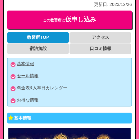
更新日:
2023/12/26
仮申し込み
この教習所に
教習所TOP
アクセス
宿泊施設
口コミ情報
基本情報
セール情報
料金表&入卒日カレンダー
お得な情報
基本情報