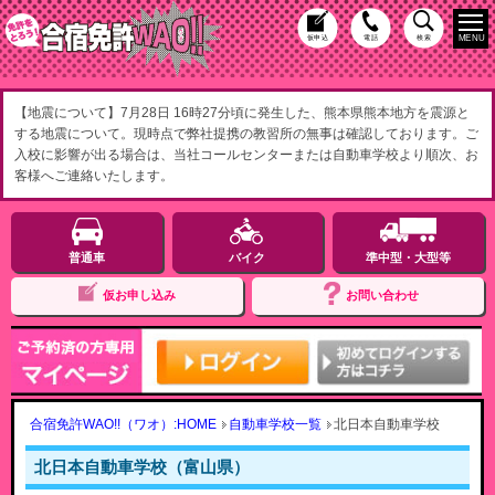
MENU
仮申込
電話
検索
【地震について】7月28日 16時27分頃に発生した、熊本県熊本地方を震源と
する地震について。現時点で弊社提携の教習所の無事は確認しております。ご
入校に影響が出る場合は、当社コールセンターまたは自動車学校より順次、お
客様へご連絡いたします。
普通車
バイク
準中型・大型等
仮お申し込み
お問い合わせ
合宿免許WAO!!（ワオ）:HOME
自動車学校一覧
北日本自動車学校
北日本自動車学校（富山県）