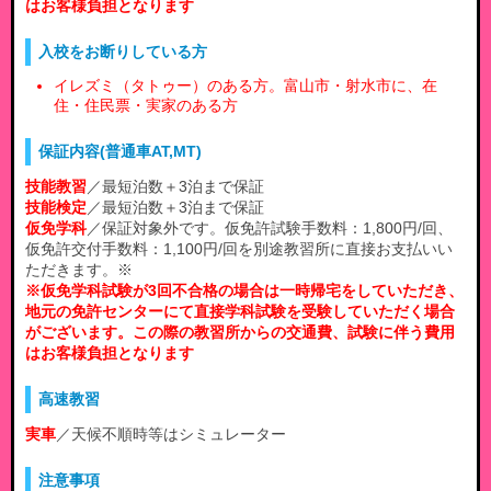
はお客様負担となります
入校をお断りしている方
イレズミ（タトゥー）のある方。富山市・射水市に、在
住・住民票・実家のある方
保証内容(普通車AT,MT)
技能教習
／最短泊数＋3泊まで保証
技能検定
／最短泊数＋3泊まで保証
仮免学科
／保証対象外です。仮免許試験手数料：1,800円/回、
仮免許交付手数料：1,100円/回を別途教習所に直接お支払いい
ただきます。※
※仮免学科試験が3回不合格の場合は一時帰宅をしていただき、
地元の免許センターにて直接学科試験を受験していただく場合
がございます。この際の教習所からの交通費、試験に伴う費用
はお客様負担となります
高速教習
実車
／天候不順時等はシミュレーター
注意事項