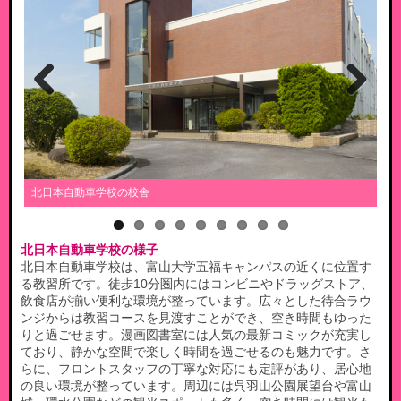
Previous
Next
北日本自動車学校の校舎
校
北日本自動車学校の様子
北日本自動車学校は、富山大学五福キャンパスの近くに位置す
る教習所です。徒歩10分圏内にはコンビニやドラッグストア、
飲食店が揃い便利な環境が整っています。広々とした待合ラウ
ンジからは教習コースを見渡すことができ、空き時間もゆった
りと過ごせます。漫画図書室には人気の最新コミックが充実し
ており、静かな空間で楽しく時間を過ごせるのも魅力です。さ
らに、フロントスタッフの丁寧な対応にも定評があり、居心地
の良い環境が整っています。周辺には呉羽山公園展望台や富山