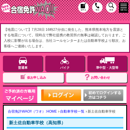
MENU
仮申込
電話
検索
【地震について】7月28日 16時27分頃に発生した、熊本県熊本地方を震源と
する地震について。現時点で弊社提携の教習所の無事は確認しております。ご
入校に影響が出る場合は、当社コールセンターまたは自動車学校より順次、お
客様へご連絡いたします。
普通車
バイク
準中型・大型等
仮お申し込み
お問い合わせ
合宿免許WAO!!（ワオ）:HOME
自動車学校一覧
新土佐自動車学校
新土佐自動車学校（高知県）