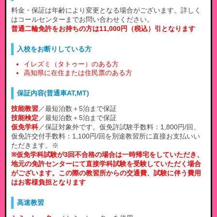
料金・保証は年齢により変更となる場合がございます。詳しく
はコールセンターまでお問い合わせください。
普通二輪免許をお持ちの方は11,000円（税込）引となります
入校をお断りしている方
イレズミ（タトゥー）のある方
高知県に在住または住民票のある方
保証内容(普通車AT,MT)
技能教習
／最短泊数＋5泊まで保証
技能検定
／最短泊数＋5泊まで保証
仮免学科
／保証対象外です。仮免許試験手数料：1,800円/回、
仮免許交付手数料：1,100円/回を別途教習所に直接お支払いい
ただきます。※
※仮免学科試験が3回不合格の場合は一時帰宅をしていただき、
地元の免許センターにて直接学科試験を受験していただく場合
がございます。この際の教習所からの交通費、試験に伴う費用
はお客様負担となります
高速教習