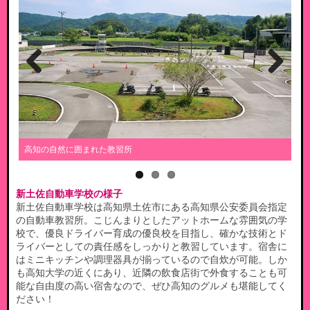
Previous
Next
ハ
高知の自然に囲まれた教習所
新土佐自動車学校の様子
新土佐自動車学校は高知県土佐市にある高知県公安委員会指定
の自動車教習所。こじんまりとしたアットホームな雰囲気の学
校で、優良ドライバー育成の優良校を目指し、確かな技術とド
ライバーとしての責任感をしっかりと教習しています。宿舎に
はミニキッチンや調理器具が揃っているので自炊が可能。しか
も高知大学の近くにあり、近隣の飲食店街で外食することも可
能な自由度の高い宿舎なので、ぜひ高知のグルメも堪能してく
ださい！