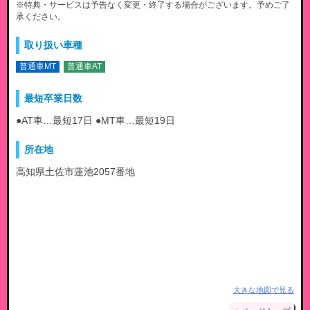
※特典・サービスは予告なく変更・終了する場合がございます。予めご了
承ください。
取り扱い車種
普通車MT
普通車AT
最短卒業日数
●AT車…最短17日 ●MT車…最短19日
所在地
高知県土佐市蓮池2057番地
大きな地図で見る