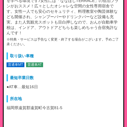
を学べる環境です♪女性には「ななほしTERRACE」の宿泊プラ
ンがおススメ！広々としたオシャレな空間の女性専用宿舎で
す。女性一人でも安心のセキュリティ、料理教室や陶芸体験な
ども開催され、シャンプーバーやドリンクバーなど設備も充
実。また人気観光スポットも目白押しなので、おんが自動車学
校は、インドア、アウトドアどちらも楽しめちゃう合宿免許な
んです！
※特典・サービスは予告なく変更・終了する場合がございます。予めご了
承ください。
取り扱い車種
普通車MT
普通車AT
最短卒業日数
●AT車…最短16日
所在地
福岡県遠賀郡遠賀町今古賀81-5