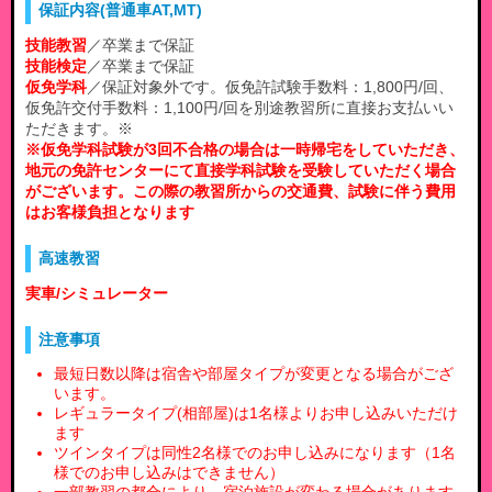
保証内容(普通車AT,MT)
技能教習
／卒業まで保証
技能検定
／卒業まで保証
仮免学科
／保証対象外です。仮免許試験手数料：1,800円/回、
仮免許交付手数料：1,100円/回を別途教習所に直接お支払いい
ただきます。※
※仮免学科試験が3回不合格の場合は一時帰宅をしていただき、
地元の免許センターにて直接学科試験を受験していただく場合
がございます。この際の教習所からの交通費、試験に伴う費用
はお客様負担となります
高速教習
実車/シミュレーター
注意事項
最短日数以降は宿舎や部屋タイプが変更となる場合がござ
います。
レギュラータイプ(相部屋)は1名様よりお申し込みいただけ
ます
ツインタイプは同性2名様でのお申し込みになります（1名
様でのお申し込みはできません）