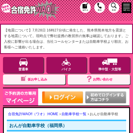
MENU
仮申込
電話
検索
【地震について】7月28日 16時27分頃に発生した、熊本県熊本地方を震源と
する地震について。現時点で弊社提携の教習所の無事は確認しております。ご
入校に影響が出る場合は、当社コールセンターまたは自動車学校より順次、お
客様へご連絡いたします。
普通車
バイク
準中型・大型等
仮お申し込み
お問い合わせ
合宿免許WAO!!（ワオ）:HOME
自動車学校一覧
おんが自動車学校
おんが自動車学校（福岡県）