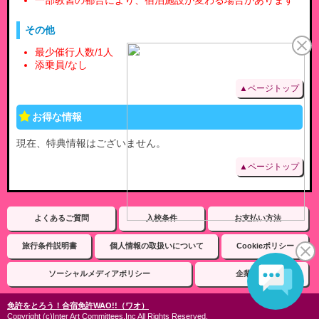
一部教習の都合により、宿泊施設が変わる場合があります
その他
最少催行人数/1人
添乗員/なし
▲ページトップ
お得な情報
現在、特典情報はございません。
▲ページトップ
よくあるご質問
入校条件
お支払い方法
旅行条件説明書
個人情報の取扱いについて
Cookieポリシー
ソーシャルメディアポリシー
企業情報
免許をとろう！合宿免許WAO!!（ワオ）
Copyright (c)Inter Art Committees.Inc All Rights Reserved.