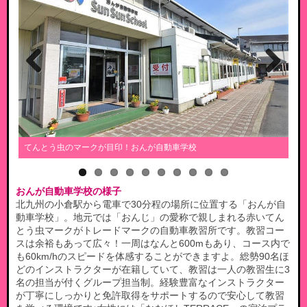
Previous
Next
てんとう虫のマークが目印！おんが自動車学校
福
おんが自動車学校の様子
北九州の小倉駅から電車で30分程の場所に位置する「おんが自
動車学校」。地元では「おんじ」の愛称で親しまれる赤いてん
とう虫マークがトレードマークの自動車教習所です。教習コー
スは余裕もあって広々！一周はなんと600mもあり、コース内で
も60km/hのスピードを体感することができますよ。総勢90名ほ
どのインストラクターが在籍していて、教習は一人の教習生に3
名の担当が付くグループ担当制。経験豊富なインストラクター
が丁寧にしっかりと免許取得をサポートするので安心して教習