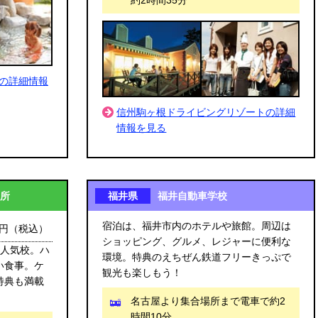
約2時間35分
の詳細情報
信州駒ヶ根ドライビングリゾートの詳細
情報を見る
所
福井県
福井自動車学校
宿泊は、福井市内のホテルや旅館。周辺は
0円
（税込）
ショッピング、グルメ、レジャーに便利な
う人気校。ハ
環境。特典のえちぜん鉄道フリーきっぷで
い食事。ケ
観光も楽しもう！
特典も満載
名古屋より集合場所まで電車で約2
時間10分