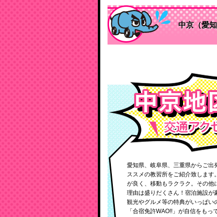
中京（愛知
愛知県、岐阜県、三重県からご出
ススメの教習所をご紹介致します
が良く、移動もラクラク。その他
理由は盛りだくさん！宿泊施設が
観光やグルメ等の特典がいっぱい
「合宿免許WAO!!​」が自信をも