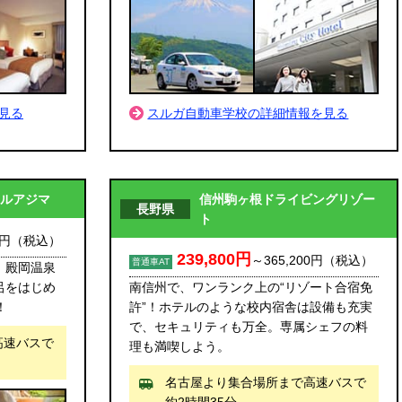
スルガ自動車学校の詳細情報を見る
見る
ルアジマ
信州駒ヶ根ドライビングリゾー
長野県
ト
0円
（税込）
239,800円
～
365,200円
（税込）
普通車AT
。殿岡温泉
呂をはじめ
南信州で、ワンランク上の“リゾート合宿免
！
許”！ホテルのような校内宿舎は設備も充実
で、セキュリティも万全。専属シェフの料
高速バスで
理も満喫しよう。
名古屋より集合場所まで高速バスで