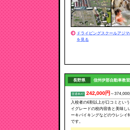
ドライビングスクールアジマ
を見る
長野県
信州伊那自動車教習
242,000円
～
374,00
普通車AT
入校者の6割以上が口コミとい
イグレードの校内宿舎と美味し
ーキバイキングなどのウレシイ
です。