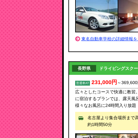
東名自動車学校の詳細情報を
長野県
ドライビングスクー
231,000円
～
369,60
普通車AT
広々としたコースで快適に教習
に宿泊するプランでは、露天風
様々なお風呂に24時間入り放題
名古屋より集合場所まで
約1時間50分