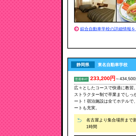
綜合自動車学校の詳細情報を
静岡県
東名自動車学校
233,200円
～
434,50
普通車AT
広々としたコースで快適に教習
ストラクター制で卒業までしっ
ート！宿泊施設は全てホテルで
ートも充実。
名古屋より集合場所まで
1時間