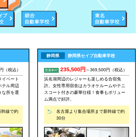
静岡県
静岡県セイブ自動車学校
235,500円
0円
（税込）
～
369,500円
（税込）
普通車AT
ライベート
浜名湖周辺のレジャーも楽しめる合宿免
ホテル周辺
許。女性専用宿舎はカラオケルームやテニ
きな所を選
スコート付きの豪華仕様！食事もボリュー
ム満点で好評。
新幹線で約
名古屋より集合場所まで新幹線で約
30分