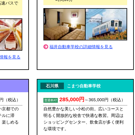
高速バスで
福井自動車学校の詳細情報を見る
情報を見る
石川県
こまつ自動車学校
285,000円
0円
（税込）
～
365,000円
（税込）
普通車AT
小京都での
自然豊かな美しい小松の街。広いコースと
テルに滞
明るく開放的な校舎で快適な教習。周辺は
、楽しめる
ショッピングセンター、飲食店が多く便利
な環境です。