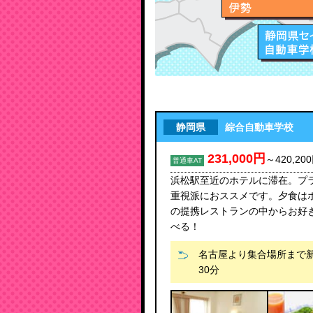
静岡県
綜合自動車学校
231,000円
～
420,20
普通車AT
浜松駅至近のホテルに滞在。プ
重視派におススメです。夕食は
の提携レストランの中からお好
べる！
名古屋より集合場所まで
30分