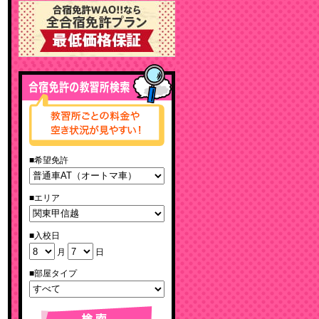
■希望免許
■エリア
■入校日
月
日
■部屋タイプ