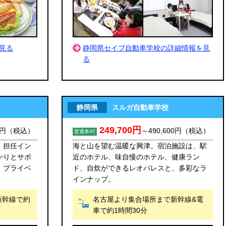
静岡県セイブ自動車学校の詳細情報を見
見る
る
静岡県
スルガ自動車学校
249,700円
0円
（税込）
～
490,600円
（税込）
普通車AT
。担任イン
海と山を望む温暖な興津。宿泊施設は、駅
かりとサポ
近のホテル、味自慢のホテル、健康ラン
、プライベ
ド、自炊ができるレオパレスと、多彩なラ
インナップ。
新幹線で約
名古屋より集合場所まで新幹線&電
車で約1時間30分