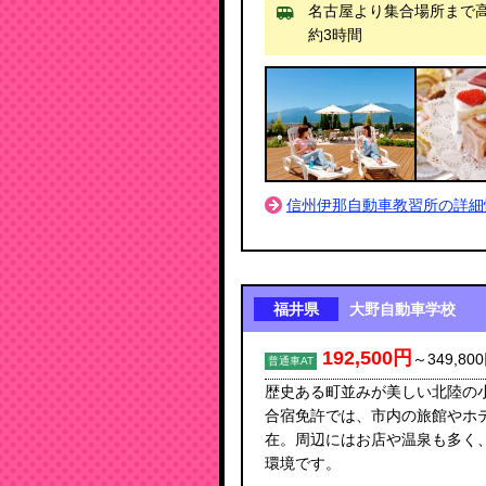
名古屋より集合場所まで
約3時間
信州伊那自動車教習所の詳細
福井県
大野自動車学校
192,500円
～
349,80
普通車AT
歴史ある町並みが美しい北陸の
合宿免許では、市内の旅館やホ
在。周辺にはお店や温泉も多く
環境です。