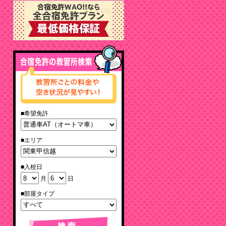
■希望免許
■エリア
■入校日
月
日
■部屋タイプ