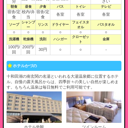
分
さい
朝食
昼食
夕食
バス
トイレ
テレビ
宿舎/定
校内/弁
宿舎/定
各室
各室
各室
食
当
食
シャンプ
フェイスタ
ソープ
リンス
ドライヤー
バスタオル
ー
オル
○
○
○
○
○
○
クローゼッ
洗濯機
乾燥機
洗剤
ハンガー
金庫
ト
100円/
200円/
30円
○
○
-
回
回
ホテルかづの
十和田湖の南玄関の名湯といわれる大湯温泉郷に位置するホテ
ル。自慢の露天風呂からは、四季折々の美しい自然が楽しめま
す。もちろん温泉は毎日無料でご利用可能です。
ホテル外観
ツインルーム