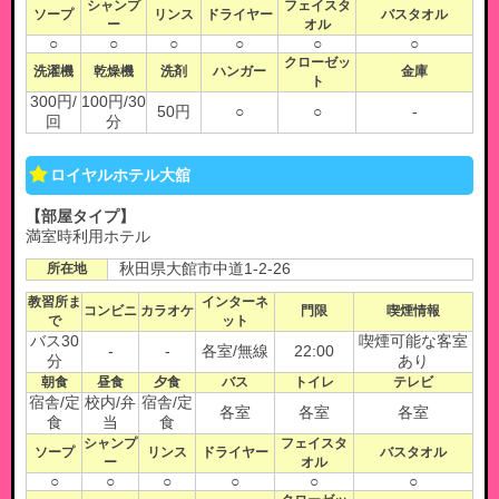
シャンプ
フェイスタ
ソープ
リンス
ドライヤー
バスタオル
ー
オル
○
○
○
○
○
○
クローゼッ
洗濯機
乾燥機
洗剤
ハンガー
金庫
ト
300円/
100円/30
50円
○
○
-
回
分
ロイヤルホテル大舘
【部屋タイプ】
満室時利用ホテル
所在地
秋田県大館市中道1-2-26
教習所ま
インターネ
コンビニ
カラオケ
門限
喫煙情報
で
ット
バス30
喫煙可能な客室
-
-
各室/無線
22:00
分
あり
朝食
昼食
夕食
バス
トイレ
テレビ
宿舎/定
校内/弁
宿舎/定
各室
各室
各室
食
当
食
シャンプ
フェイスタ
ソープ
リンス
ドライヤー
バスタオル
ー
オル
○
○
○
○
○
○