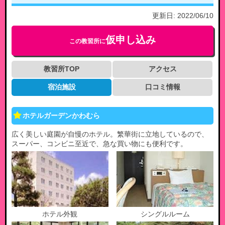
更新日:
2022/06/10
仮申し込み
この教習所に
教習所TOP
アクセス
宿泊施設
口コミ情報
ホテルガーデンかわむら
広く美しい庭園が自慢のホテル。繁華街に立地しているので、
スーパー、コンビニ至近で、急な買い物にも便利です。
ホテル外観
シングルルーム