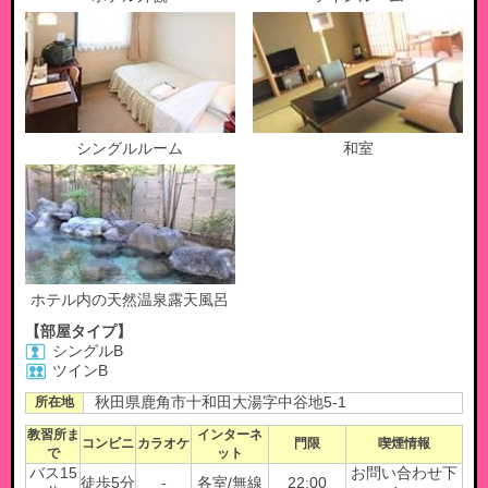
シングルルーム
和室
ホテル内の天然温泉露天風呂
【部屋タイプ】
シングルB
ツインB
所在地
秋田県鹿角市十和田大湯字中谷地5-1
教習所ま
インターネ
コンビニ
カラオケ
門限
喫煙情報
で
ット
バス15
お問い合わせ下
徒歩5分
-
各室/無線
22:00