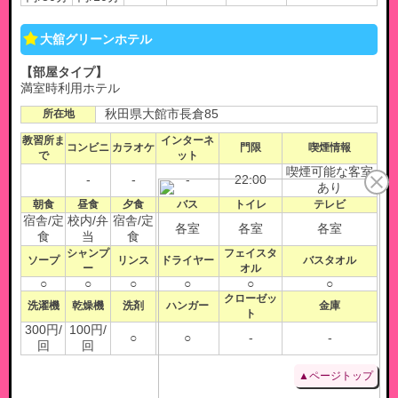
大舘グリーンホテル
【部屋タイプ】
満室時利用ホテル
所在地
秋田県大館市長倉85
教習所ま
インターネ
コンビニ
カラオケ
門限
喫煙情報
で
ット
喫煙可能な客室
-
-
-
22:00
あり
朝食
昼食
夕食
バス
トイレ
テレビ
宿舎/定
校内/弁
宿舎/定
各室
各室
各室
食
当
食
シャンプ
フェイスタ
ソープ
リンス
ドライヤー
バスタオル
ー
オル
○
○
○
○
○
○
クローゼッ
洗濯機
乾燥機
洗剤
ハンガー
金庫
ト
300円/
100円/
○
○
-
-
回
回
▲ページトップ