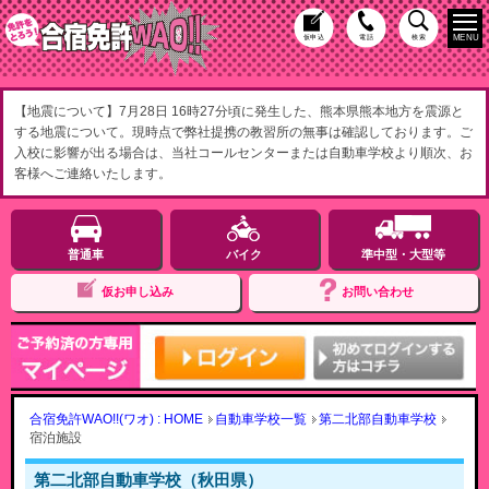
MENU
仮申込
電話
検索
【地震について】7月28日 16時27分頃に発生した、熊本県熊本地方を震源と
する地震について。現時点で弊社提携の教習所の無事は確認しております。ご
入校に影響が出る場合は、当社コールセンターまたは自動車学校より順次、お
客様へご連絡いたします。
普通車
バイク
準中型・大型等
仮お申し込み
お問い合わせ
合宿免許WAO!!(ワオ) : HOME
自動車学校一覧
第二北部自動車学校
宿泊施設
第二北部自動車学校（秋田県）