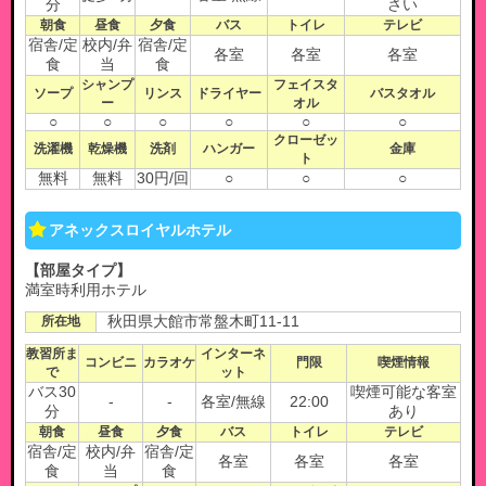
分
さい
朝食
昼食
夕食
バス
トイレ
テレビ
宿舎/定
校内/弁
宿舎/定
各室
各室
各室
食
当
食
シャンプ
フェイスタ
ソープ
リンス
ドライヤー
バスタオル
ー
オル
○
○
○
○
○
○
クローゼッ
洗濯機
乾燥機
洗剤
ハンガー
金庫
ト
無料
無料
30円/回
○
○
○
アネックスロイヤルホテル
【部屋タイプ】
満室時利用ホテル
所在地
秋田県大館市常盤木町11-11
教習所ま
インターネ
コンビニ
カラオケ
門限
喫煙情報
で
ット
バス30
喫煙可能な客室
-
-
各室/無線
22:00
分
あり
朝食
昼食
夕食
バス
トイレ
テレビ
宿舎/定
校内/弁
宿舎/定
各室
各室
各室
食
当
食