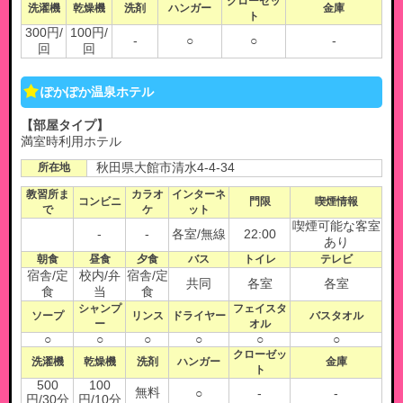
クローゼッ
洗濯機
乾燥機
洗剤
ハンガー
金庫
ト
300円/
100円/
-
○
○
-
回
回
ぽかぽか温泉ホテル
【部屋タイプ】
満室時利用ホテル
所在地
秋田県大館市清水4-4-34
教習所ま
カラオ
インターネ
コンビニ
門限
喫煙情報
で
ケ
ット
喫煙可能な客室
-
-
各室/無線
22:00
あり
朝食
昼食
夕食
バス
トイレ
テレビ
宿舎/定
校内/弁
宿舎/定
共同
各室
各室
食
当
食
シャンプ
フェイスタ
ソープ
リンス
ドライヤー
バスタオル
ー
オル
○
○
○
○
○
○
クローゼッ
洗濯機
乾燥機
洗剤
ハンガー
金庫
ト
500
100
無料
○
-
-
円/30分
円/10分