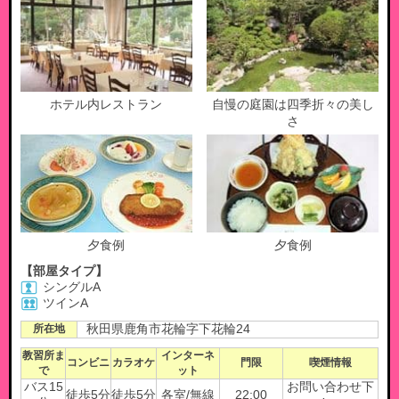
ホテル内レストラン
自慢の庭園は四季折々の美し
さ
夕食例
夕食例
【部屋タイプ】
シングルA
ツインA
所在地
秋田県鹿角市花輪字下花輪24
教習所ま
インターネ
コンビニ
カラオケ
門限
喫煙情報
で
ット
バス15
お問い合わせ下
徒歩5分
徒歩5分
各室/無線
22:00