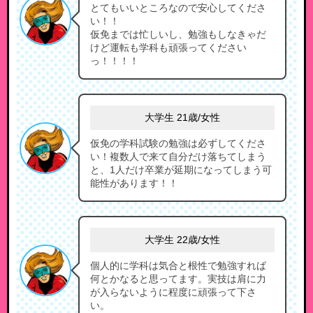
とてもいいところなので安心してくださ
い！！
仮免までは忙しいし、勉強もしなきゃだ
けど運転も学科も頑張ってください
っ！！！！
大学生 21歳/女性
仮免の学科試験の勉強は必ずしてくださ
い！複数人で来て自分だけ落ちてしまう
と、1人だけ卒業が延期になってしまう可
能性があります！！
大学生 22歳/女性
個人的に学科は気合と根性で勉強すれば
何とかなると思ってます。実技は肩に力
が入らないように程度に頑張って下さ
い。