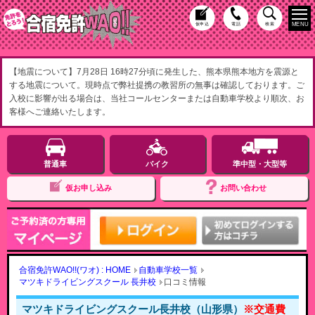
MENU
仮申込
電話
検索
【地震について】7月28日 16時27分頃に発生した、熊本県熊本地方を震源と
する地震について。現時点で弊社提携の教習所の無事は確認しております。ご
入校に影響が出る場合は、当社コールセンターまたは自動車学校より順次、お
客様へご連絡いたします。
普通車
バイク
準中型・大型等
仮お申し込み
お問い合わせ
合宿免許WAO!!(ワオ) : HOME
自動車学校一覧
マツキドライビングスクール 長井校
口コミ情報
マツキドライビングスクール長井校（山形県）
※交通費