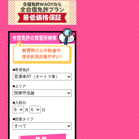
■希望免許
■エリア
■入校日
月
日
■部屋タイプ