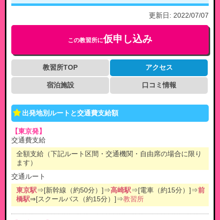
更新日:
2022/07/07
仮申し込み
この教習所に
教習所TOP
アクセス
宿泊施設
口コミ情報
出発地別ルートと交通費支給額
【東京発】
交通費支給
全額支給（下記ルート区間・交通機関・自由席の場合に限り
ます）
交通ルート
東京駅
⇒[新幹線（約50分）]⇒
高崎駅
⇒[電車（約15分）]⇒
前
橋駅
⇒[スクールバス（約15分）]⇒
教習所