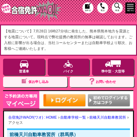
MENU
仮申込
電話
検索
【地震について】7月28日 16時27分頃に発生した、熊本県熊本地方を震源と
する地震について。現時点で弊社提携の教習所の無事は確認しております。ご
入校に影響が出る場合は、当社コールセンターまたは自動車学校より順次、お
客様へご連絡いたします。
普通車
バイク
準中型・大型等
仮お申し込み
お問い合わせ
合宿免許WAO!!(ワオ) : HOME
自動車学校一覧
前橋天川自動車教習所
アクセス
前橋天川自動車教習所（群馬県）