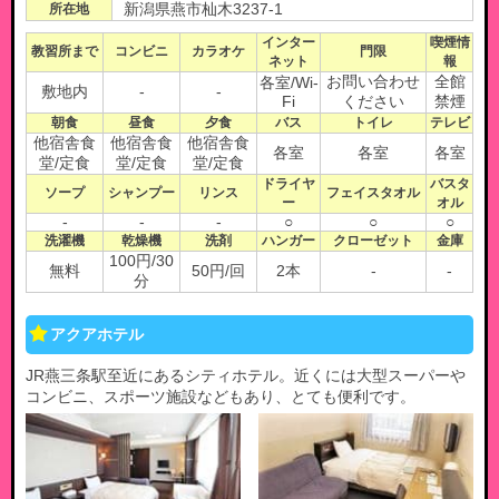
所在地
新潟県燕市杣木3237-1
インター
喫煙情
教習所まで
コンビニ
カラオケ
門限
ネット
報
お問い合わせ
全館
各室/Wi-
敷地内
-
-
Fi
ください
禁煙
朝食
昼食
夕食
バス
トイレ
テレビ
他宿舎食
他宿舎食
他宿舎食
各室
各室
各室
堂/定食
堂/定食
堂/定食
ドライヤ
バスタ
ソープ
シャンプー
リンス
フェイスタオル
ー
オル
-
-
-
○
○
○
洗濯機
乾燥機
洗剤
ハンガー
クローゼット
金庫
100円/30
無料
50円/回
2本
-
-
分
アクアホテル
JR燕三条駅至近にあるシティホテル。近くには大型スーパーや
コンビニ、スポーツ施設などもあり、とても便利です。