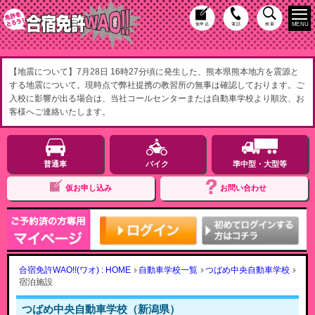
MENU
仮申込
電話
検索
【地震について】7月28日 16時27分頃に発生した、熊本県熊本地方を震源と
する地震について。現時点で弊社提携の教習所の無事は確認しております。ご
入校に影響が出る場合は、当社コールセンターまたは自動車学校より順次、お
客様へご連絡いたします。
普通車
バイク
準中型・大型等
仮お申し込み
お問い合わせ
合宿免許WAO!!(ワオ) : HOME
自動車学校一覧
つばめ中央自動車学校
宿泊施設
つばめ中央自動車学校（新潟県）