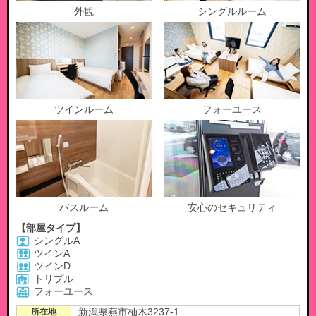
外観
シングルルーム
ツインルーム
フォーユース
バスルーム
安心のセキュリティ
【部屋タイプ】
シングルA
ツインA
ツインD
トリプル
フォーユース
所在地
新潟県燕市杣木3237-1