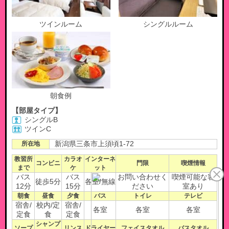
ツインルーム
シングルルーム
朝食例
【部屋タイプ】
シングルB
ツインC
所在地
新潟県三条市上須頃1-72
教習所
カラオ
インターネ
コンビニ
門限
喫煙情報
まで
ケ
ット
バス
バス
お問い合わせく
喫煙可能な客
徒歩5分
各室/無線
12分
15分
ださい
室あり
朝食
昼食
夕食
バス
トイレ
テレビ
宿舎/
校内/定
宿舎/
各室
各室
各室
定食
食
定食
シャンプ
ソープ
リンス
ドライヤー
フェイスタオル
バスタオル