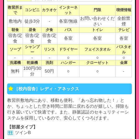
教習所ま
インターネ
コンビニ
カラオケ
門限
喫煙情報
で
ット
お問い合わせくだ
全館禁
敷地内
徒歩3分
-
各室/無線
さい
煙
朝食
昼食
夕食
バス
トイレ
テレビ
宿舎/定
宿舎/定
宿舎/定
各室
各室
各室
食
食
食
シャンプ
バスタオ
ソープ
リンス
ドライヤー
フェイスタオル
ー
ル
-
-
-
○
○
○
洗濯機
乾燥機
洗剤
ハンガー
クローゼット
金庫
100円/30
無料
50円
○
○
-
分
［校内宿舎］レディ・アネックス
教習所敷地内にあり、移動も便利。「あっ忘れ物した！」と
か、ちょっとした空き時間に部屋に戻れるのが嬉しい。掃除も
行き届いていて快適です。また、静脈認証のセキュリティーシ
ステムを採用しているので、安心してくつろげます。
【部屋タイプ】
ツインB