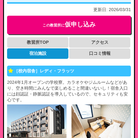
更新日:
2026/03/31
仮申し込み
この教習所に
教習所TOP
アクセス
宿泊施設
口コミ情報
［校内宿舎］レディ・フラッツ
2024年1月オープンの学校寮。カラオケやジムルームなどがあ
り、空き時間にみんなで楽しめること間違いないし！宿舎入口
には顔認証・静脈認証を導入しているので、セキュリティも安
心です。