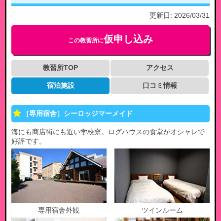
更新日:
2026/03/31
仮申し込み
この教習所に
教習所TOP
アクセス
宿泊施設
口コミ情報
［専用宿舎］シーロッジマーメイド
海にも商店街にも近い学校寮。ログハウスの食堂がオシャレで
好評です。
専用宿舎外観
ツインルーム