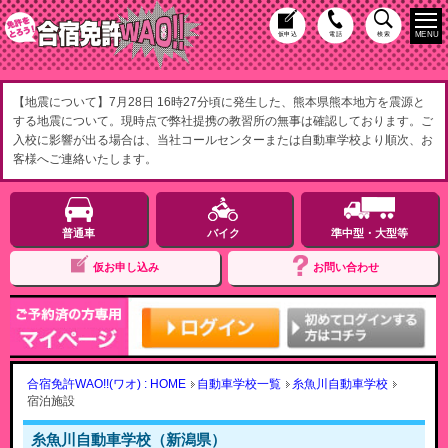
MENU
仮申込
電話
検索
【地震について】7月28日 16時27分頃に発生した、熊本県熊本地方を震源と
する地震について。現時点で弊社提携の教習所の無事は確認しております。ご
入校に影響が出る場合は、当社コールセンターまたは自動車学校より順次、お
客様へご連絡いたします。
普通車
バイク
準中型・大型等
仮お申し込み
お問い合わせ
合宿免許WAO!!(ワオ) : HOME
自動車学校一覧
糸魚川自動車学校
宿泊施設
糸魚川自動車学校（新潟県）