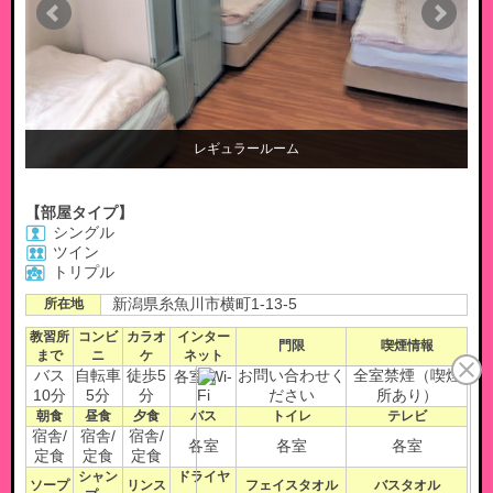
レギュラールーム
【部屋タイプ】
シングル
ツイン
トリプル
所在地
新潟県糸魚川市横町1-13-5
教習所
コンビ
カラオ
インター
門限
喫煙情報
まで
ニ
ケ
ネット
バス
自転車
徒歩5
お問い合わせく
全室禁煙（喫煙
各室/Wi-
10分
5分
分
Fi
ださい
所あり）
朝食
昼食
夕食
バス
トイレ
テレビ
宿舎/
宿舎/
宿舎/
各室
各室
各室
定食
定食
定食
シャン
ドライヤ
ソープ
リンス
フェイスタオル
バスタオル