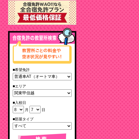
■希望免許
■エリア
■入校日
月
日
■部屋タイプ