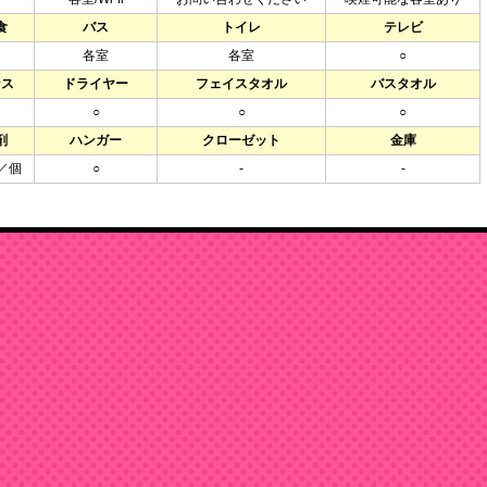
食
バス
トイレ
テレビ
各室
各室
○
ンス
ドライヤー
フェイスタオル
バスタオル
○
○
○
剤
ハンガー
クローゼット
金庫
／個
○
-
-