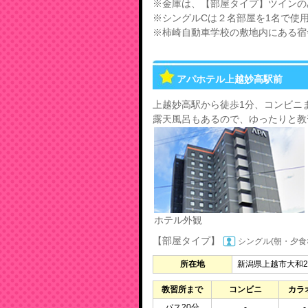
※金庫は、【部屋タイプ】ツインの
※シングルCは２名部屋を1名で使
※柿崎自動車学校の敷地内にある宿
アパホテル上越妙高駅前
上越妙高駅から徒歩1分、コンビニ
露天風呂もあるので、ゆったりと教
ホテル外観
【部屋タイプ】
シングル(朝・夕食
所在地
新潟県上越市大和2
教習所まで
コンビニ
カラ
バス20分
-
-