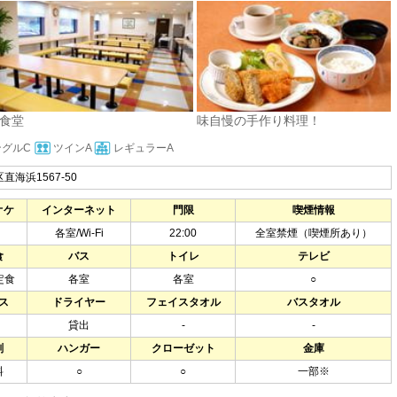
食堂
味自慢の手作り料理！
ングルC
ツインA
レギュラーA
海浜1567-50
オケ
インターネット
門限
喫煙情報
各室/Wi-Fi
22:00
全室禁煙（喫煙所あり）
食
バス
トイレ
テレビ
定食
各室
各室
○
ス
ドライヤー
フェイスタオル
バスタオル
貸出
-
-
剤
ハンガー
クローゼット
金庫
料
○
○
一部※