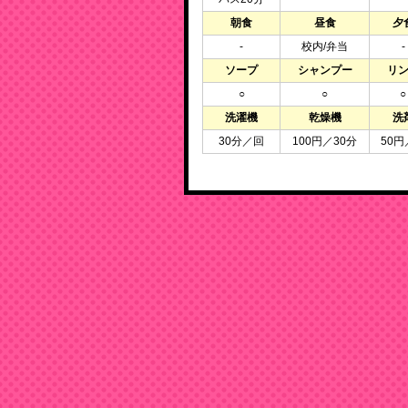
朝食
昼食
夕
-
校内/弁当
-
ソープ
シャンプー
リ
○
○
○
洗濯機
乾燥機
洗
30分／回
100円／30分
50円