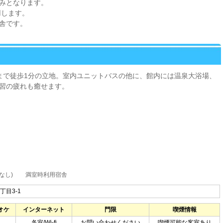
みとなります。
用します。
舎です。
まで徒歩1分の立地。室内ユニットバスの他に、館内には温泉大浴場、
習の疲れも癒せます。
なし)
満室時利用宿舎
丁目3-1
オケ
インターネット
門限
喫煙情報
各室/Wi-fi
お問い合わせください
喫煙可能な客室あり