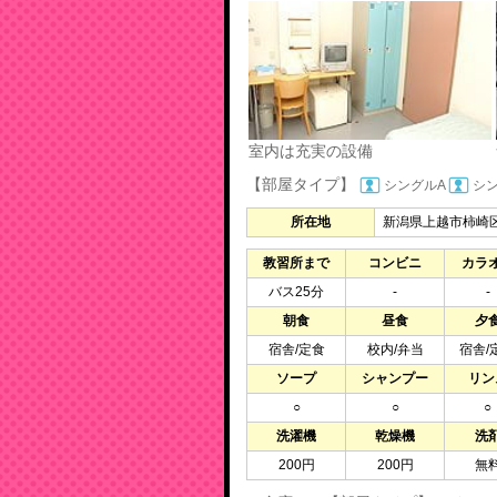
室内は充実の設備
【部屋タイプ】
シングルA
シ
所在地
新潟県上越市柿崎区直
教習所まで
コンビニ
カラ
バス25分
-
-
朝食
昼食
夕
宿舎/定食
校内/弁当
宿舎/
ソープ
シャンプー
リン
○
○
○
洗濯機
乾燥機
洗
200円
200円
無