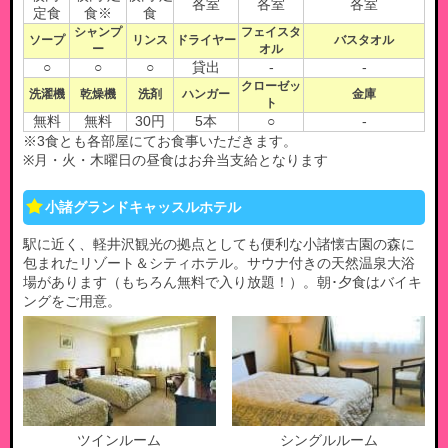
各室
各室
各室
定食
食※
食
シャンプ
フェイスタ
ソープ
リンス
ドライヤー
バスタオル
ー
オル
○
○
○
貸出
-
-
クローゼッ
洗濯機
乾燥機
洗剤
ハンガー
金庫
ト
無料
無料
30円
5本
○
-
※3食とも各部屋にてお食事いただきます。
※月・火・木曜日の昼食はお弁当支給となります
小諸グランドキャッスルホテル
駅に近く、軽井沢観光の拠点としても便利な小諸懐古園の森に
包まれたリゾート＆シティホテル。サウナ付きの天然温泉大浴
場があります（もちろん無料で入り放題！）。朝･夕食はバイキ
ングをご用意。
ツインルーム
シングルルーム