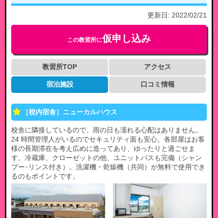
更新日:
2022/02/21
仮申し込み
この教習所に
教習所TOP
アクセス
宿泊施設
口コミ情報
［校内宿舎］ニューカルハウス
校舎に隣接しているので、雨の日も濡れる心配はありません。
24 時間管理人がいるのでセキュリティ面も安心。各部屋はお客
様の長期滞在を考え広めに造ってあり、ゆったりと過ごせま
す。冷蔵庫、クローゼットの他、ユニットバスも完備（シャン
プー･リンス付き）。洗濯機・乾燥機（共同）が無料で使用でき
るのもポイントです。