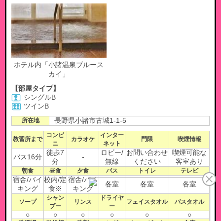
ホテル内「小諸温泉ブルース
カイ」
【部屋タイプ】
シングルB
ツインB
所在地
長野県小諸市古城1-1-5
コンビ
インター
教習所まで
カラオケ
門限
喫煙情報
ニ
ネット
徒歩7
ロビー/
お問い合わせ
喫煙可能な
バス16分
-
分
無線
ください
客室あり
朝食
昼食
夕食
バス
トイレ
テレビ
宿舎/バイ
校内/定
宿舎/バイ
各室
各室
各室
キング
食※
キング
シャン
ドライヤ
ソープ
リンス
フェイスタオル
バスタオル
プー
ー
○
○
○
○
○
○