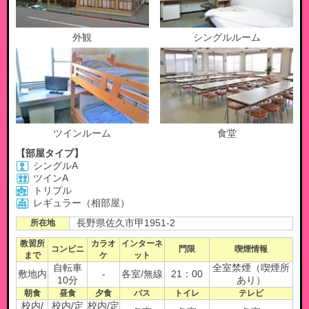
外観
シングルルーム
ツインルーム
食堂
【部屋タイプ】
シングルA
ツインA
トリプル
レギュラー（相部屋）
所在地
長野県佐久市甲1951-2
教習所
カラオ
インターネ
コンビニ
門限
喫煙情報
まで
ケ
ット
自転車
全室禁煙（喫煙所
敷地内
-
各室/無線
21：00
10分
あり）
朝食
昼食
夕食
バス
トイレ
テレビ
校内/
校内/定
校内/定