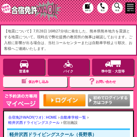
MENU
仮申込
電話
検索
【地震について】7月28日 16時27分頃に発生した、熊本県熊本地方を震源と
する地震について。現時点で弊社提携の教習所の無事は確認しております。ご
入校に影響が出る場合は、当社コールセンターまたは自動車学校より順次、お
客様へご連絡いたします。
普通車
バイク
準中型・大型等
仮お申し込み
お問い合わせ
合宿免許WAO!!(ワオ) : HOME
自動車学校一覧
軽井沢西ドライビングスクール
宿泊施設
軽井沢西ドライビングスクール（長野県）