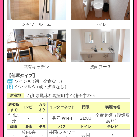
シャワールーム
トイレ
共有キッチン
洗面ブース
【部屋タイプ】
ツインA（朝・夕食なし）
シングルA（朝・夕食なし）
所在地
石川県鳳珠郡能登町字布浦子字29-6
教習所
カラ
コンビニ
インターネット
門限
喫煙情報
まで
オケ
徒歩1
全室禁煙（喫煙所
-
-
共同/Wi-Fi
21:00
分
あり）
朝食
昼食
夕食
バス
トイレ
テレビ
校内/弁
共同/シャワー
-
-
共同
○