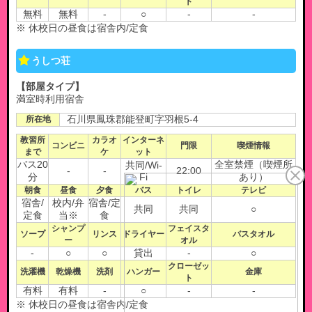
ト
無料
無料
-
○
-
-
※ 休校日の昼食は宿舎内/定食
うしつ荘
【部屋タイプ】
満室時利用宿舎
所在地
石川県鳳珠郡能登町字羽根5-4
教習所
カラオ
インターネ
コンビニ
門限
喫煙情報
まで
ケ
ット
バス20
全室禁煙（喫煙所
共同/Wi-
-
-
22:00
分
Fi
あり）
朝食
昼食
夕食
バス
トイレ
テレビ
宿舎/
校内/弁
宿舎/定
共同
共同
○
定食
当※
食
シャンプ
フェイスタ
ソープ
リンス
ドライヤー
バスタオル
ー
オル
-
○
○
貸出
-
○
クローゼッ
洗濯機
乾燥機
洗剤
ハンガー
金庫
ト
有料
有料
-
○
-
-
※ 休校日の昼食は宿舎内/定食