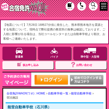
MENU
仮申込
電話
検索
【地震について】7月28日 16時27分頃に発生した、熊本県熊本地方を震源と
する地震について。現時点で弊社提携の教習所の無事は確認しております。ご
入校に影響が出る場合は、当社コールセンターまたは自動車学校より順次、お
客様へご連絡いたします。
普通車
バイク
準中型・大型等
仮お申し込み
お問い合わせ
合宿免許WAO!!(ワオ) : HOME
自動車学校一覧
能登自動車学校
宿泊施設
能登自動車学校（石川県）