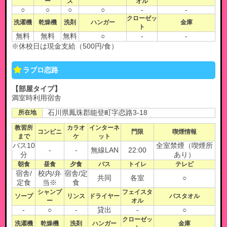
ー
ス
オル
○
○
○
○
-
-
クローゼッ
洗濯機
乾燥機
洗剤
ハンガー
金庫
ト
無料
無料
無料
○
-
-
※休校日は現金支給（500円/食）
ラブロ恋路
【部屋タイプ】
満室時利用宿舎
所在地
石川県鳳珠郡能登町字恋路3-18
教習所
カラオ
インターネ
コンビニ
門限
喫煙情報
まで
ケ
ット
バス10
全室禁煙（喫煙所
-
-
無線LAN
22:00
分
あり）
朝食
昼食
夕食
バス
トイレ
テレビ
宿舎/
校内/弁
宿舎/定
共同
各室
○
定食
当※
食
シャンプ
フェイスタ
ソープ
リンス
ドライヤー
バスタオル
ー
オル
-
○
-
貸出
-
○
クローゼッ
洗濯機
乾燥機
洗剤
ハンガー
金庫