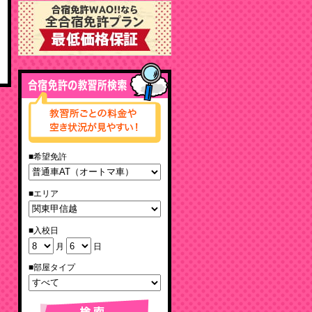
■希望免許
■エリア
■入校日
月
日
■部屋タイプ