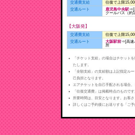
交通費支給
往復で上限15,0
交通ルート
鹿児島中央駅
⇒
クールバス（約1
【大阪発】
交通費支給
往復で上限15,0
交通ルート
大阪駅前
⇒[高速
所
「チケット支給」の場合はチケットを
たします。
「全額支給」の支給額は上記指定ルー
己負担となります。
エアチケットを自己手配される場合、
「往復交通費」は掲載時点のものです
所要時間は、目安となります。お客さ
詳しくはご予約後にお送りする「ご予