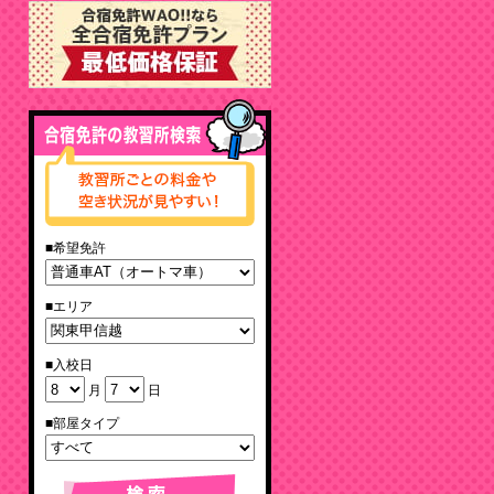
■希望免許
■エリア
■入校日
月
日
■部屋タイプ