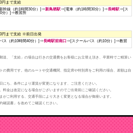
00円まで支給
[新幹線（約1時間30分）]⇒
新鳥栖駅
⇒[電車（約1時間30分）]⇒
長崎駅
⇒[ス
0分）]⇒
教習所
00円まで支給 ※前日出発
バス（約10時間40分）]⇒
長崎駅前南口
⇒[スクールバス（約10分）]⇒
教習
郵送、「支給」の場合は行きの交通費をお客様にお立替え頂き、卒業時でご精算い
トの費用です。他のルートや交通機関、指定席や特別席をご利用の場合、差額は自
日にち、条件により運賃が変更になります、ご注意ください。
。料金は改定になる場合がございますのでご出発前にご確認ください。
まがご利用する、交通手段により大きく変更となる場合が御座います。
約確認書」を改めてご確認ください。