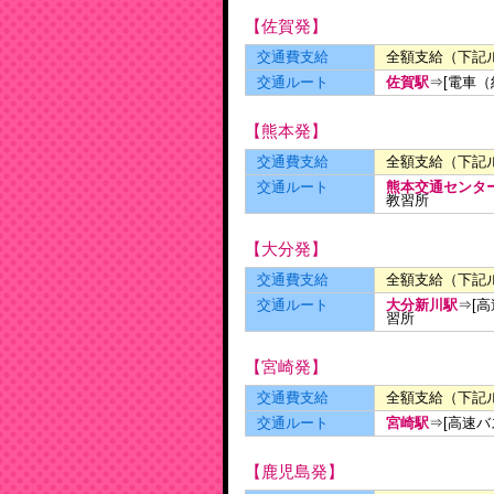
【佐賀発】
交通費支給
全額支給（下記
交通ルート
佐賀駅
⇒[電車（
【熊本発】
交通費支給
全額支給（下記
交通ルート
熊本交通センタ
教習所
【大分発】
交通費支給
全額支給（下記
交通ルート
大分新川駅
⇒[
習所
【宮崎発】
交通費支給
全額支給（下記
交通ルート
宮崎駅
⇒[高速バ
【鹿児島発】