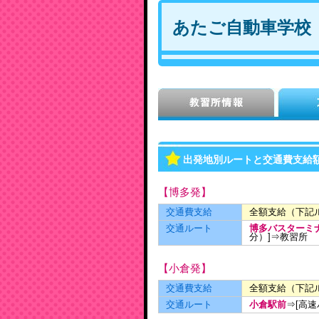
あたご自動車学校
出発地別ルートと交通費支給
【博多発】
交通費支給
全額支給（下記
交通ルート
博多バスターミ
分）]⇒
教習所
【小倉発】
交通費支給
全額支給（下記
交通ルート
小倉駅前
⇒[高速