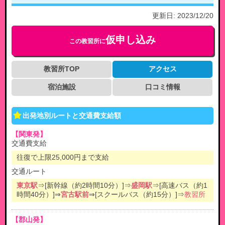
更新日:
2023/12/20
仮申し込み
この教習所に
教習所TOP
アクセス
宿泊施設
口コミ情報
出発地別ルートと交通費支給額
【関東発】
交通費支給
往復で上限25,000円まで支給
交通ルート
東京駅
⇒[新幹線（約2時間10分）]⇒
盛岡駅
⇒[高速バス（約1
時間40分）]⇒
宮古駅前
⇒[スクールバス（約15分）]⇒
教習所
【郡山発】