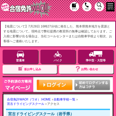
MENU
仮申込
電話
検索
【地震について】7月28日 16時27分頃に発生した、熊本県熊本地方を震源と
する地震について。現時点で弊社提携の教習所の無事は確認しております。ご
入校に影響が出る場合は、当社コールセンターまたは自動車学校より順次、お
客様へご連絡いたします。
普通車
バイク
準中型・大型等
仮お申し込み
お問い合わせ
合宿免許WAO!!（ワオ）:HOME
自動車学校一覧
宮古ドライビングスクール
アクセス
宮古ドライビングスクール（岩手県）