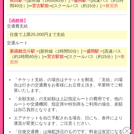
秋田駅
⇒[新幹線（1時間40分）]⇒
盛岡駅
⇒[高速バス（約1時
間40分）]⇒
宮古駅前
⇒[スクールバス（約15分）]⇒
教習所
【函館発】
交通費支給
往復で上限25,000円まで支給
交通ルート
新函館北斗駅
⇒[新幹線（1時間50分）]⇒
盛岡駅
⇒[高速バス
（約1時間40分）]⇒
宮古駅前
⇒[スクールバス（約15分）]⇒
教
習所
「チケット支給」の場合はチケットを郵送、「支給」の場
合は行きの交通費をお客様にお立替え頂き、卒業時でご精
算いたします。
「全額支給」の支給額は上記指定ルートの費用です。他の
ルートや交通機関、指定席や特別席をご利用の場合、差額
は自己負担となります。
エアチケットを自己手配される場合、日にち、条件により
運賃が変更になります、ご注意ください。
「往復交通費」は掲載時点のものです。料金は改定になる