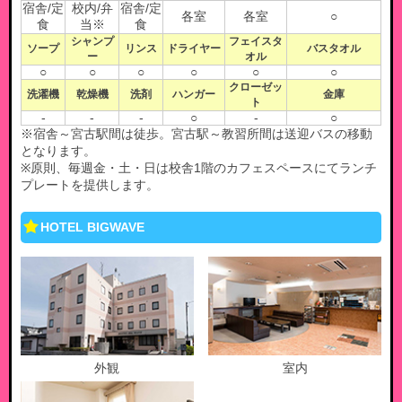
宿舎/定
校内/弁
宿舎/定
各室
各室
○
食
当※
食
シャンプ
フェイスタ
ソープ
リンス
ドライヤー
バスタオル
ー
オル
○
○
○
○
○
○
クローゼッ
洗濯機
乾燥機
洗剤
ハンガー
金庫
ト
-
-
-
○
-
○
※宿舎～宮古駅間は徒歩。宮古駅～教習所間は送迎バスの移動
となります。
※原則、毎週金・土・日は校舎1階のカフェスペースにてランチ
プレートを提供します。
HOTEL BIGWAVE
外観
室内