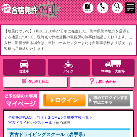
MENU
仮申込
電話
検索
【地震について】7月28日 16時27分頃に発生した、熊本県熊本地方を震源と
する地震について。現時点で弊社提携の教習所の無事は確認しております。ご
入校に影響が出る場合は、当社コールセンターまたは自動車学校より順次、お
客様へご連絡いたします。
普通車
バイク
準中型・大型等
仮お申し込み
お問い合わせ
合宿免許WAO!!（ワオ）:HOME
自動車学校一覧
宮古ドライビングスクール
宿泊施設
宮古ドライビングスクール（岩手県）