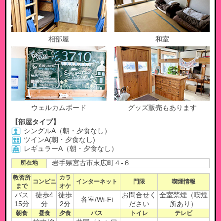
相部屋
和室
ウェルカムボード
グッズ販売もあります
【部屋タイプ】
シングルA（朝・夕食なし）
ツインA(朝・夕食なし)
レギュラーA（朝・夕食なし）
所在地
岩手県宮古市末広町４-６
教習所
カラ
コンビニ
インターネット
門限
喫煙情報
まで
オケ
バス
徒歩4
徒歩
お問合せく
全室禁煙（喫煙
各室/Wi-Fi
15分
分
2分
ださい
所あり）
朝食
昼食
夕食
バス
トイレ
テレビ