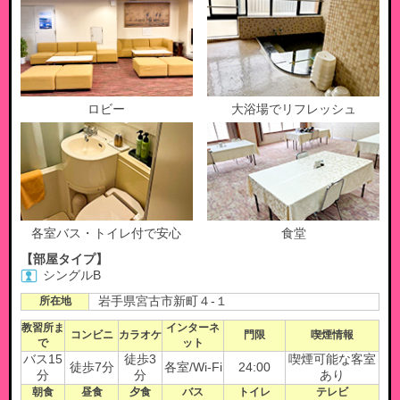
ロビー
大浴場でリフレッシュ
各室バス・トイレ付で安心
食堂
【部屋タイプ】
シングルB
所在地
岩手県宮古市新町４-１
教習所ま
インターネ
コンビニ
カラオケ
門限
喫煙情報
で
ット
バス15
徒歩3
喫煙可能な客室
徒歩7分
各室/Wi-Fi
24:00
分
分
あり
朝食
昼食
夕食
バス
トイレ
テレビ