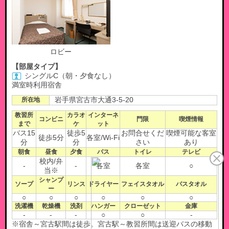
ロビー
【部屋タイプ】
シングルC（朝・夕食なし）
満室時利用宿舎
所在地
岩手県宮古市大通3-5-20
教習所
カラオ
インターネ
コンビニ
門限
喫煙情報
まで
ケ
ット
バス15
徒歩5
お問合せくだ
喫煙可能な客室
徒歩5分
各室/Wi-Fi
分
分
さい
あり
朝食
昼食
夕食
バス
トイレ
テレビ
校内/弁
-
-
各室
各室
○
当※
シャンプ
ソープ
リンス
ドライヤー
フェイスタオル
バスタオル
ー
○
○
○
○
○
○
洗濯機
乾燥機
洗剤
ハンガー
クローゼット
金庫
-
-
-
○
○
-
※宿舎～宮古駅間は徒歩。宮古駅～教習所間は送迎バスの移動