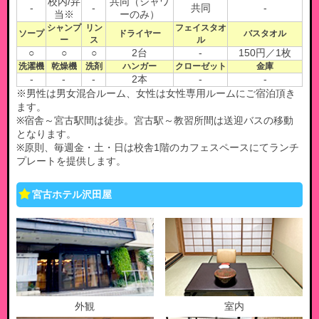
校内/弁
共同（シャワ
-
-
共同
-
当※
ーのみ）
シャンプ
リン
フェイスタオ
ソープ
ドライヤー
バスタオル
ー
ス
ル
○
○
○
2台
-
150円／1枚
洗濯機
乾燥機
洗剤
ハンガー
クローゼット
金庫
-
-
-
2本
-
-
※男性は男女混合ルーム、女性は女性専用ルームにご宿泊頂き
ます。
※宿舎～宮古駅間は徒歩。宮古駅～教習所間は送迎バスの移動
となります。
※原則、毎週金・土・日は校舎1階のカフェスペースにてランチ
プレートを提供します。
宮古ホテル沢田屋
外観
室内