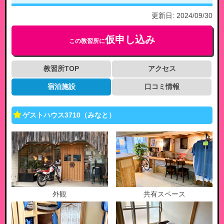
更新日:
2024/09/30
仮申し込み
この教習所に
教習所TOP
アクセス
宿泊施設
口コミ情報
ゲストハウス3710（みなと）
外観
共有スペース