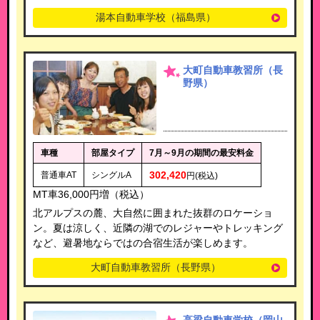
湯本自動車学校（福島県）
大町自動車教習所（長
野県）
車種
部屋タイプ
7月～9月の期間の最安料金
302,420
普通車AT
シングルA
円(税込)
MT車36,000円増（税込）
北アルプスの麓、大自然に囲まれた抜群のロケーショ
ン。夏は涼しく、近隣の湖でのレジャーやトレッキング
など、避暑地ならではの合宿生活が楽しめます。
大町自動車教習所（長野県）