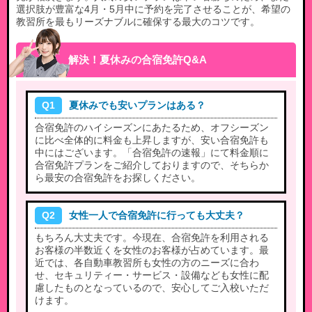
選択肢が豊富な4月・5月中に予約を完了させることが、希望の
教習所を最もリーズナブルに確保する最大のコツです。
解決！夏休みの合宿免許Q&A
Q1
夏休みでも安いプランはある？
合宿免許のハイシーズンにあたるため、オフシーズン
に比べ全体的に料金も上昇しますが、安い合宿免許も
中にはございます。「合宿免許の速報」にて料金順に
合宿免許プランをご紹介しておりますので、そちらか
ら最安の合宿免許をお探しください。
Q2
女性一人で合宿免許に行っても大丈夫？
もちろん大丈夫です。今現在、合宿免許を利用される
お客様の半数近くを女性のお客様が占めています。最
近では、各自動車教習所も女性の方のニーズに合わ
せ、セキュリティー・サービス・設備なども女性に配
慮したものとなっているので、安心してご入校いただ
けます。