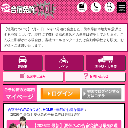
MENU
仮申込
電話
検索
【地震について】7月28日 16時27分頃に発生した、熊本県熊本地方を震源と
する地震について。現時点で弊社提携の教習所の無事は確認しております。ご
入校に影響が出る場合は、当社コールセンターまたは自動車学校より順次、お
客様へご連絡いたします。
普通車
バイク
準中型・大型等
仮お申し込み
お問い合わせ
合宿免許WAO!!(ワオ) : HOME
季節のお得な情報
【2026年 最新】夏休みの合宿免許は最短2週間！
【2026年 最新】夏休みの合宿免許は最短2週