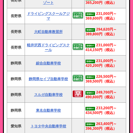
長野県
ゾート
365,200円
（税込）
ドライビングスクールアジ
231,000円～
普通車AT
長野県
マ
369,600円
（税込）
294,620円～
普通車AT
長野県
大町自動車教習所
389,800円
（税込）
軽井沢西ドライビングスク
231,000円～
普通車AT
長野県
ール
414,150円
（税込）
231,000円～
普通車AT
静岡県
綜合自動車学校
420,200円
（税込）
226,500円～
普通車AT
静岡県
静岡県セイブ自動車学校
369,500円
（税込）
249,700円～
普通車AT
静岡県
スルガ自動車学校
490,600円
（税込）
233,200円～
普通車AT
静岡県
東名自動車学校
434,500円
（税込）
263,400円～
普通車AT
愛知県
トヨタ中央自動車学校
396,300円
（税込）