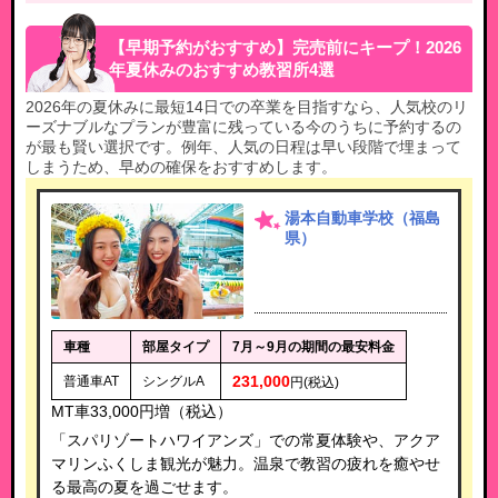
【早期予約がおすすめ】完売前にキープ！2026
年夏休みのおすすめ教習所4選
2026年の夏休みに最短14日での卒業を目指すなら、人気校のリ
ーズナブルなプランが豊富に残っている今のうちに予約するの
が最も賢い選択です。例年、人気の日程は早い段階で埋まって
しまうため、早めの確保をおすすめします。
湯本自動車学校（福島
県）
車種
部屋タイプ
7月～9月の期間の最安料金
231,000
普通車AT
シングルA
円(税込)
MT車33,000円増（税込）
「スパリゾートハワイアンズ」での常夏体験や、アクア
マリンふくしま観光が魅力。温泉で教習の疲れを癒やせ
る最高の夏を過ごせます。