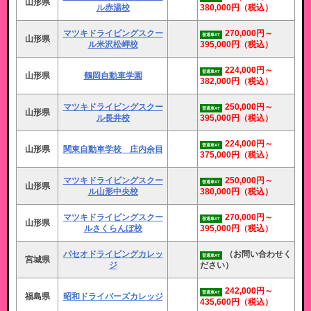
山形県
ル赤湯校
380,000円
（税込）
マツキドライビングスクー
270,000円～
普通車AT
山形県
ル米沢松岬校
395,000円
（税込）
224,000円～
普通車AT
山形県
鶴岡自動車学園
382,000円
（税込）
マツキドライビングスクー
250,000円～
普通車AT
山形県
ル長井校
395,000円
（税込）
224,000円～
普通車AT
山形県
関東自動車学校 庄内余目
375,000円
（税込）
マツキドライビングスクー
250,000円～
普通車AT
山形県
ル山形中央校
380,000円
（税込）
マツキドライビングスクー
270,000円～
普通車AT
山形県
ルさくらんぼ校
395,000円
（税込）
パセオドライビングカレッ
（お問い合わせく
普通車AT
宮城県
ジ
ださい）
242,000円～
普通車AT
福島県
昭和ドライバーズカレッジ
435,600円
（税込）