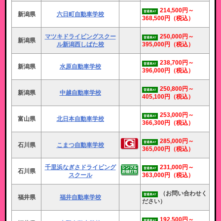
214,500円～
普通車AT
新潟県
六日町自動車学校
368,500円
（税込）
マツキドライビングスクー
250,000円～
普通車AT
新潟県
ル新潟西しばた校
395,000円
（税込）
238,700円～
普通車AT
新潟県
水原自動車学校
396,000円
（税込）
250,800円～
普通車AT
新潟県
中越自動車学校
405,100円
（税込）
253,000円～
普通車AT
富山県
北日本自動車学校
366,300円
（税込）
285,000円～
普通車AT
石川県
こまつ自動車学校
365,000円
（税込）
千里浜なぎさドライビング
231,000円～
普通車AT
石川県
スクール
363,000円
（税込）
（お問い合わせく
普通車AT
福井県
福井自動車学校
ださい）
192,500円～
普通車AT