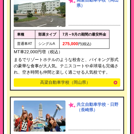
高梁自動車学校（岡山
県）
車種
部屋タイプ
7月～9月の期間の最安料金
275,000
普通車AT
シングルA
円(税込)
MT車22,000円増（税込）
まるでリゾートホテルのような校舎と、バイキング形式
の豪華な食事が大人気。テニスコートや卓球場も完備さ
れ、空き時間も仲間と楽しく過ごせる人気校です。
高梁自動車学校（岡山県）
共立自動車学校・日野
（長崎県）