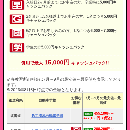
入校日2ヶ月前までにお申込の方、卒業時に
5,000円キ
ャッシュバック
2名または3名様以上でお申込の方、1名につき
5,000円
キャッシュバック
6名以上でお申し込みの方、1名につき
6,000～7,000円
キャッシュバック
学生の方
5,000円キャッシュバック
15,000円
併用で最大
キャッシュバック!!
※各教習所の料金は7月～9月の最安値～最高値を表示しており
ます。
※2026年8月6日時点での金額となります。
お得な
7月～9月の最安値～最
都道府県
自動車学校
情報
高値
455,180円～
普通車AT
北海道
鉄工団地自動車学園
477,180円
（税込）
288,200円～
普通車AT