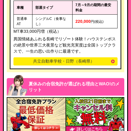
7月～9月の期間の最安
車種
部屋タイプ
料金
普通車
シングルC（食事な
220,000
円(税込)
AT
し）
MT車33,000円増（税込）
異国情緒あふれる長崎でリゾート体験！ハウステンボス
の絶景や世界三大夜景など観光充実度は全国トップクラ
スで、一生の思い出作りに最適です。
共立自動車学校・日野（長崎県）
夏休みの合宿免許が選ばれる理由とWAO!のメ
リット