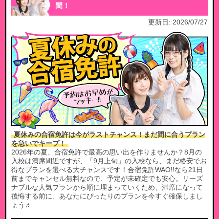
間！
更新日:
2026/07/27
夏休みの合宿免許は今がラストチャンス！まだ間に合うプラン
を急いでキープ！
2026年の夏、合宿免許で最高の思い出を作りませんか？8月の
入校は満席間近ですが、「9月上旬」の入校なら、まだ格安でお
得なプランを選べる大チャンスです！合宿免許WAO!!なら21日
前までキャンセル無料なので、予定が未確定でも安心。リーズ
ナブルな人気プランから順に埋まっていくため、満席になって
後悔する前に、あなたにぴったりのプランを今すぐ確保しまし
ょう♬