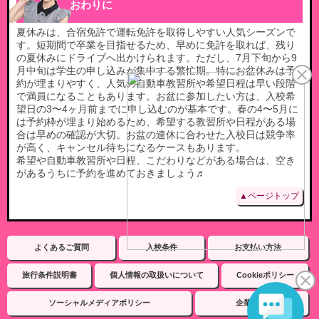
おわりに
夏休みは、合宿免許で運転免許を取得しやすい人気シーズンで
す。短期間で卒業を目指せるため、早めに免許を取れば、残り
の夏休みにドライブへ出かけられます。ただし、7月下旬から9
月中旬は学生の申し込みが集中する繁忙期。特にお盆休みは予
約が埋まりやすく、人気の自動車教習所や希望日程は早い段階
で満員になることもあります。お盆に参加したい方は、入校希
望日の3〜4ヶ月前までに申し込むのが基本です。春の4〜5月に
は予約枠が埋まり始めるため、希望する教習所や日程がある場
合は早めの確認が大切。お盆の連休に合わせた入校日は競争率
が高く、キャンセル待ちになるケースもあります。
希望や自動車教習所や日程、こだわりなどがある場合は、空き
があるうちに予約を進めておきましょう♬
▲ページトップ
よくあるご質問
入校条件
お支払い方法
旅行条件説明書
個人情報の取扱いについて
Cookieポリシー
ソーシャルメディアポリシー
企業情報