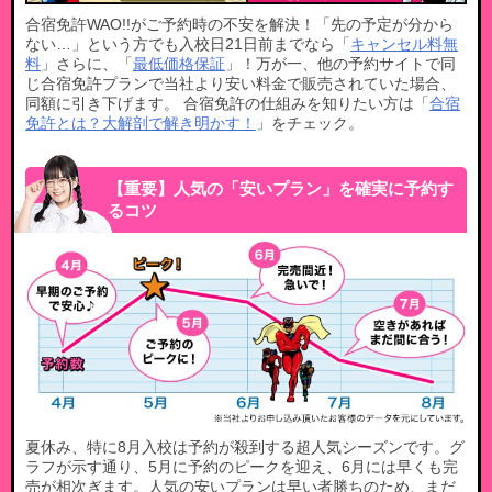
合宿免許WAO!!がご予約時の不安を解決！「先の予定が分から
ない…」という方でも入校日21日前までなら「
キャンセル料無
料
」さらに、「
最低価格保証
」！万が一、他の予約サイトで同
じ合宿免許プランで当社より安い料金で販売されていた場合、
同額に引き下げます。 合宿免許の仕組みを知りたい方は「
合宿
免許とは？大解剖で解き明かす！
」をチェック。
【重要】人気の「安いプラン」を確実に予約す
るコツ
夏休み、特に8月入校は予約が殺到する超人気シーズンです。グ
ラフが示す通り、5月に予約のピークを迎え、6月には早くも完
売が相次ぎます。人気の安いプランは早い者勝ちのため、まだ